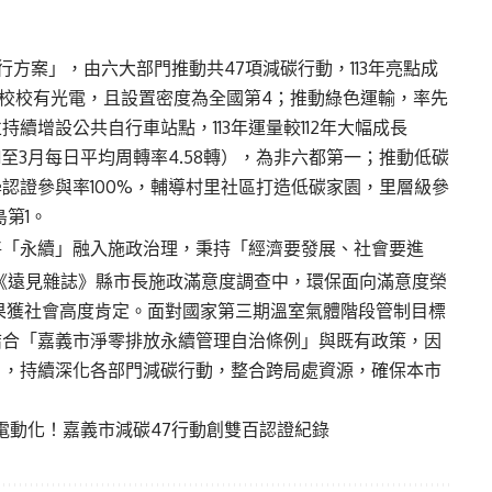
執行方案」，由六大部門推動共47項減碳行動，113年亮點成
成校校有光電，且設置密度為全國第4；推動綠色運輸，率先
續增設公共自行車站點，113年運量較112年大幅成長
年1至3月每日平均周轉率4.58轉），為非六都第一；推動低碳
學認證參與率100%，輔導村里社區打造低碳家園，里層級參
島第1。
將「永續」融入施政治理，秉持「經濟要發展、社會要進
5《遠見雜誌》縣市長施政滿意度調查中，環保面向滿意度榮
果獲社會高度肯定。面對國家第三期溫室氣體階段管制目標
結合「嘉義市淨零排放永續管理自治條例」與既有政策，因
」，持續深化各部門減碳行動，整合跨局處資源，確保本市
電動化！嘉義市減碳47行動創雙百認證紀錄