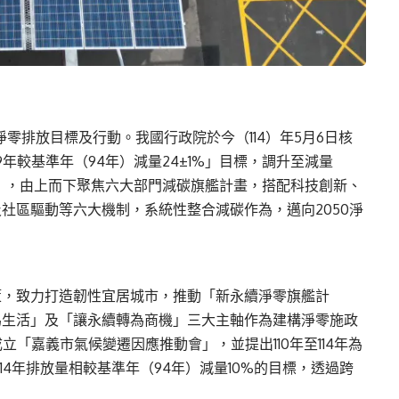
淨零排放目標及行動。我國行政院於今（114）年5月6日核
年較基準年（94年）減量24±1%」目標，調升至減量
畫」，由上而下聚焦六大部門減碳旗艦計畫，搭配科技創新、
社區驅動等六大機制，系統性整合減碳作為，邁向2050淨
策，致力打造韌性宜居城市，推動「新永續淨零旗艦計
為生活」及「讓永續轉為商機」三大主軸作為建構淨零施政
立「嘉義市氣候變遷因應推動會」，並提出110年至114年為
14年排放量相較基準年（94年）減量10%的目標，透過跨
。