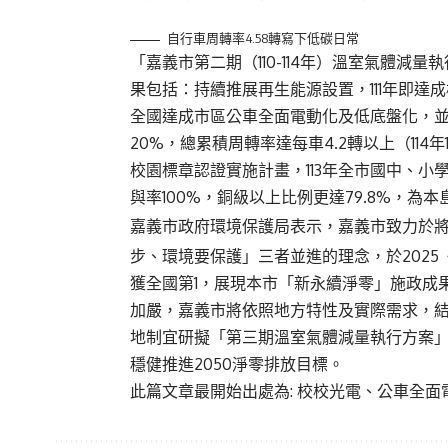
自行車周轉率4.58轉寫下低碳日常
「嘉義市第二期（110-114年）溫室氣體減量
果包括：持續推展再生能源設置，111年即達
全國達成市區公車全面電動化及低底盤化，並持
20%，總累積周轉率達每車4.2轉以上（114
校園標章認證實施計畫，113年全市國中、小
與率100%，銅級以上比例更達79.8%，為本
嘉義市政府環境保護局表示，嘉義市致力於
步、環境要保護」三者並進的理念，於202
獲全國第1，展現本市「新永續淨零」施政成
加嚴，嘉義市將依照地方特性及實際需求，
地制宜研擬「第三期溫室氣體減量執行方案
穩健推進2050淨零排放目標。
此篇文章最開始出處為:
校校光電、公車全面