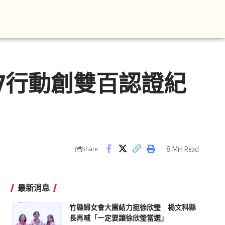
7行動創雙百認證紀
8 Min Read
Share
最新消息
竹縣婦女會大團結力挺徐欣瑩 楊文科縣
長再喊「一定要讓徐欣瑩當選」