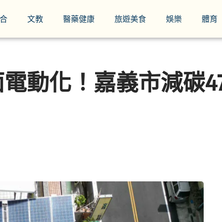
合
文教
醫藥健康
旅遊美食
娛樂
體育
電動化！嘉義市減碳4