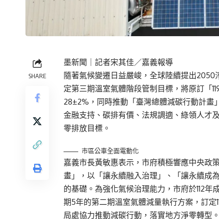
墨新聞
｜記者宋其佳／嘉義報導
隨著氣候變遷日益嚴峻，全球陸續提出2050
SHARE
定第三期溫室氣體階段管制目標，將原訂「119
28±2%，同時推動「臺灣總體減碳行動計
金融支持、碳排有價、法規調適、綠領人才及
零排放目標。
市區公車全面電動化
嘉義市長黃敏惠表示，市府積極響應中央政
畫」，以「讓永續融入治理」、「讓永續成
的基礎。為強化氣候治理能力，市府於112年成
期5年的第二期溫室氣體減量執行方案，訂定1
局處協力推動減碳行動，落實地方淨零轉型