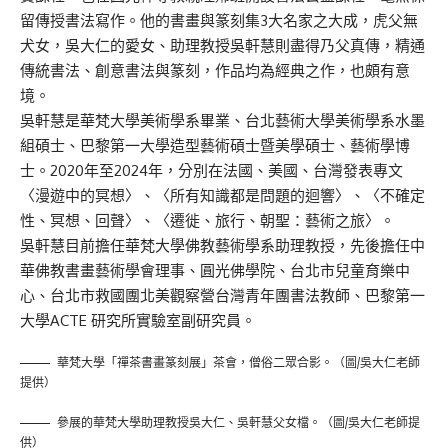
留傳授書法寫作。他的書畫與篆刻集3大名家之大成，虎父無
犬女，吳大仁的愛女、助理教授吳軒慧則盡得乃父真傳，精通
傳統書法、創意書法與篆刻，作品均為經典之作，也頗有意
境。
吳軒慧是華梵大學美術學系畢業、台北藝術大學美術學系水墨
組碩士、巴黎第一大學造型藝術碩士暨美學碩士、藝術學博
士。2020年至2024年，分別在法國、美國、台灣發表專文
〈漫遊中的冥想〉、〈所有知識都是問題的迴響〉、〈不確定
性、冥想、回聲〉、〈遷徙、旅行、朝聖：藝術之旅〉。
吳軒慧目前擔任華梵大學佛教藝術學系助理教授，先後擔任中
華佛教書畫藝術學會理事、圓光佛學院、台北市兒童育樂中
心、台北市救國團北美觀察營台灣青年團書法教師、巴黎第一
大學ACTE 研究所實驗室副研究員。
華梵大學「禪茶書畫篆刻展」茶會，僧俗二眾合影。（圖/吳大仁老師
提供）
參展的華梵大學助理教授吳大仁、吳軒慧父女檔。（圖/吳大仁老師提
供）