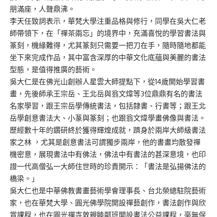
朋滿座，人聲鼎沸。
李天任致詞表示，華梵大學注重品格與修行，同學在吳大仁老
師帶領下，在「禪茶兩忘」的境界中，充滿喜悅的學習書法與
篆刻，機緣難得，尤其篆刻只需要一把刀在手，隨時隨地都能
坐下來完成作品，其中富含深厚的中華文化底蘊與美麗的書法
型態，是值得推廣的藝術。
吳大仁是在佛光山創辦人星雲大師提點下，從14歲開始學習書
畫，先後師承王宗岳、王北岳與翁文煒等3位鼎鼎有名的書法
名家學習，跟王宗岳學傳統書法，包括隸書、行書等；跟王北
岳學創意書法大、小蒃與篆刻；也跟翁文煒學畫佛像與書法。
歷經數十年的鑽研終於獲得輝煌成就，躋身於兩岸大師級書法
家之林 ，尤其是創意書法可謂獨步兩岸，他的書畫均散發禪
機密意，展現書法中有佛法，佛法中有書法的甚深意境，也印
證一代高僧弘一大師住世時的珍貴開示：「書法是弘揚佛法的
橋梁。」
吳大仁也是中華佛教書畫藝術學會理事長、台北榮總駐院藝術
家，也在華梵大學、圓光佛學院開設禪藝創作，書法創作與欣
賞課程，也在圓光禪寺敦親睦鄰班開設書法公益課程，毫無保