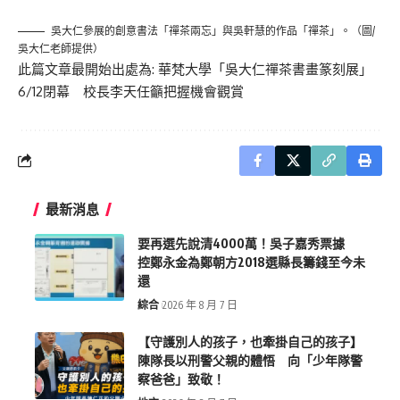
吳大仁參展的創意書法「禪茶兩忘」與吳軒慧的作品「禪茶」。（圖/
吳大仁老師提供）
此篇文章最開始出處為:
華梵大學「吳大仁禪茶書畫篆刻展」
6/12閉幕 校長李天任籲把握機會觀賞
最新消息
要再選先說清4000萬！吳子嘉秀票據
控鄭永金為鄭朝方2018選縣長籌錢至今未
還
綜合
2026 年 8 月 7 日
【守護別人的孩子，也牽掛自己的孩子】
陳隊長以刑警父親的體悟 向「少年隊警
察爸爸」致敬！