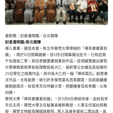
墨新聞
｜記者潘明賜／台北報導
記者潘明賜/
新北報導
禪入書畫，遇見本覺。新北市華梵大學舉辦的「禪茶書畫篆刻
展」，將於12日閉幕撤展。自5月1日開幕展出迄今，已有近兩
千名僧俗二眾，前往參觀書畫與篆刻作品。這項展覽展出華梵
大學佛教藝術學系助理教授吳大仁、吳軒慧父女檔及其指導的
25位學生之經典作品。其中吳大仁的一幅「禪茶兩忘」創意書
法作品，太有創意，吸引許多僧眾慕名而來觀賞。目前距離撤
展剩餘兩天，校長李天任呼籲大眾，把握機會蒞校參觀，以免
向隅。
華梵大學「禪茶書畫篆刻展」，於5月8日舉辦茶會，由校長李
天任主持，華梵大學主任秘書高維新教授、人事主任張壯熙教
授、華梵文物舘長陳娟珠教授…等人及諸多僧俗二眾出席，高