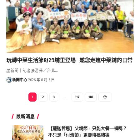
玩轉中藥生活節8/29埔里登場 邀您走進中藥鋪的日常
墨新聞｜記者張游舜／台北…
新聞中心
2026 年 8 月 5 日
1
2
3
...
117
118
最新消息
【薩迦哲思】父親節，只能大餐一頓嗎？
不只是「付清節」更要培福積德