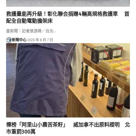
救護量能再升級！彰化聯合捐贈4輛高規格救護車 首
配全自動電動擔架床
墨新聞｜記者張游舜／台北…
新聞中心
2026 年 8 月 7 日
標榜「阿里山小農苦茶籽」 威加拿不出原料證明 北
市重罰300萬