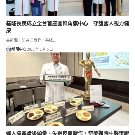
基隆長庚成立全台首座圓錐角膜中心 守護國人視力健
康
墨新聞｜記者江育銓／基隆…
新聞中心
2026 年 8 月 6 日
婦人腦震盪後頭暈、失眠反覆發作，奇美醫院中醫辨證