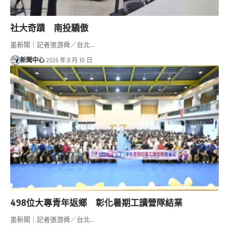
社大奇蹟 南投驕傲
墨新聞｜記者張游舜／台北…
新聞中心
2026 年 8 月 10 日
498位大專青年返鄉 彰化暑期工讀營隊結業
墨新聞｜記者張游舜／台北…