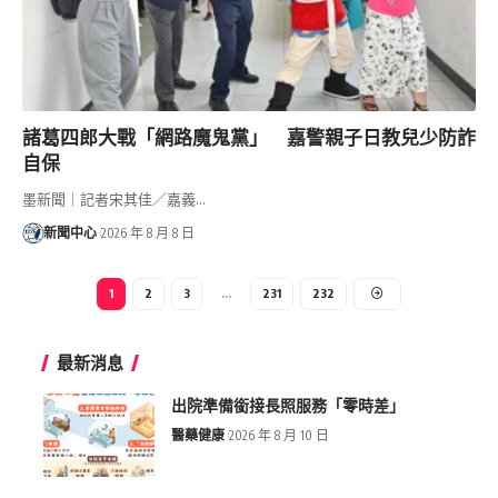
諸葛四郎大戰「網路魔鬼黨」 嘉警親子日教兒少防詐
自保
墨新聞｜記者宋其佳／嘉義…
新聞中心
2026 年 8 月 8 日
1
2
3
...
231
232
最新消息
出院準備銜接長照服務「零時差」
醫藥健康
2026 年 8 月 10 日