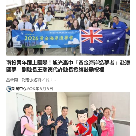
南投青年躍上國際！旭光高中「黃金海岸造夢者」赴澳
圓夢 副縣長王瑞德代許縣長授旗鼓勵祝福
墨新聞｜記者張游舜／台北…
新聞中心
2026 年 8 月 8 日