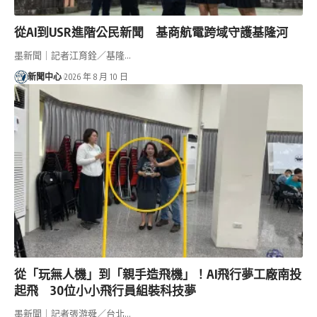
從AI到USR進階公民新聞 基商航電跨域守護基隆河
墨新聞｜記者江育銓／基隆…
新聞中心
2026 年 8 月 10 日
從「玩無人機」到「親手造飛機」！AI飛行夢工廠南投
起飛 30位小小飛行員組裝科技夢
墨新聞｜記者張游舜／台北…