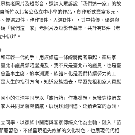
度募集老照片及短影音，邀請大眾訴說「我們這一家」的故
來自新竹以北各公私立中小學的作品，創作形式豐富多元、
、優選23件、佳作18件、入選13件），其中特優、優選與
碼「我們這一家」老照片及短影音募集，共計有15件（老
覽中展出。
獎
輩和年輕一代的手，用族譜這一條線將兩者串起，連結家
的臺北市議員郭昭巖提及，我不只是臺北市的議員，也是臺
總會監事主席，追本溯源、族譜Ｅ化是我們持續努力的工
而是人生的指引方向，知道家族過去，學習先祖和家人貢獻
園國小的江浩宇同學以「旅行箱」作為發想，象徵穿梭過去
錄家人共同足跡與情感，展現珍藏回憶、延續希望的意涵，
宸立同學，以家族中閩南與客家傳統文化為主軸，融入「苗
宵節慶習俗，不僅呈現祖先故鄉的文化特色，也展現代代相