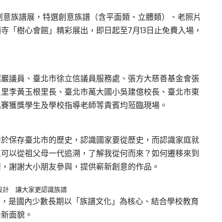
創意族譜展，特選創意族譜（含平面類、立體類）、老照片
寺「樹心會館」精彩展出，即日起至7月13日止免費入場，
昭巖議員、臺北市徐立信議員服務處、張方大慈善基金會張
星里李黃玉根里長、臺北市萬大國小吳建億校長、臺北市東
比賽獲獎學生及學校指導老師等貴賓均蒞臨現場。
力於保存臺北市的歷史，認識國家要從歷史，而認識家庭就
人可以從祖父母一代追溯，了解我從何而來？如何遷移來到
譜，謝謝大小朋友參與，提供嶄新創意的作品。
設計 讓大家更認識族譜
1屆，是國內少數長期以「族譜文化」為核心、結合學校教育
全新面貌。