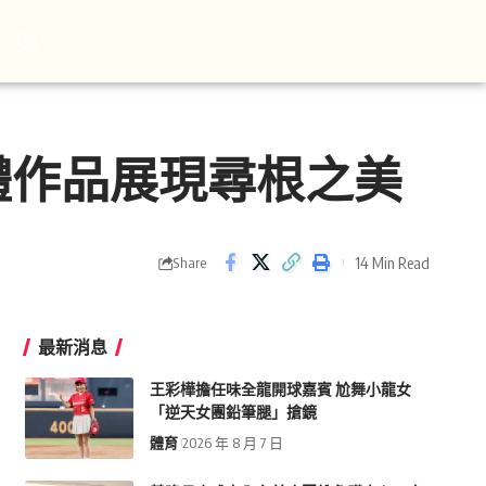
體作品展現尋根之美
14 Min Read
Share
最新消息
王彩樺擔任味全龍開球嘉賓 尬舞小龍女
「逆天女團鉛筆腿」搶鏡
體育
2026 年 8 月 7 日