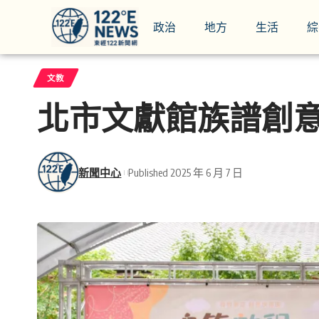
政治
地方
生活
綜
文教
北市文獻館族譜創
新聞中心
Published 2025 年 6 月 7 日