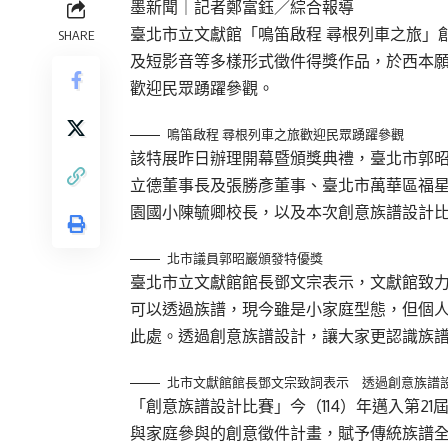
墨新聞
｜記者鄭富鈺／綜合報導
臺北市立文獻館「鳴笛啟程 尋根列車之旅」
SHARE
及短影音等多樣形式徵件得獎作品，於西本願
歡迎民眾踴躍參觀。
鳴笛啟程 尋根列車之旅歡迎民眾踴躍參觀
該特展昨日辦理開幕暨頒獎典禮，臺北市郭
立德董事長及張勝彥董事、臺北市萬華區福
園國小陳毓卿校長，以及本次創意族譜設計
北市議員郭昭巖頒發特優獎
臺北市立文獻館館長鄧文宗表示，文獻館致
可以透過族譜，現今雖是小家庭型態，但個
此處。透過創意族譜設計，讓大家更認識族
北市文獻館館長鄧文宗致詞表示 透過創意族譜
「創意族譜設計比賽」今（114）年邁入第2
與家庭參與的創意徵件計畫，賦予傳統族譜