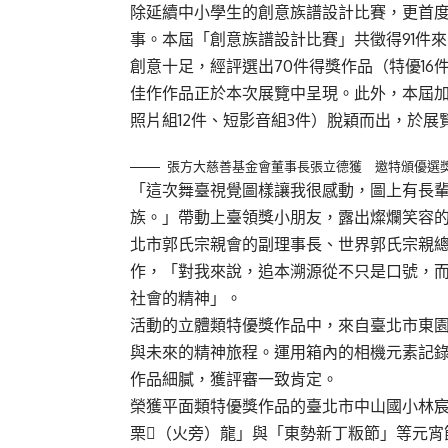
除延續中小學生的創意族譜設計比賽，更首
事。本屆「創意族譜設計比賽」共徵得91件
創意十足，經評選出70件得獎作品（特優16件
佳作作品正於本次展覽中呈現。此外，本屆加
照片組12件、短影音組3件）脫穎而出，於展
張方大慈善基金會董事長張立德獲 邀特頒優選
「這次舞臺視覺圖樣讓我很感動，圖上有長
族。」帶動上臺領獎小朋友，露出燦爛笑容
北市郭氏宗親會的副理事長、世界郭氏宗親
作，「對我來說，追本溯源從不只是口號，
社會的精神」。
活動的立體類特優獎作品中，來自臺北市東
與未來的精神旅程。運用箱內的相機元素記
作品細膩，獲評審一致肯定。
榮獲平面類特優獎作品的臺北市中山國小林
栗𪹚（火旁）龍」與「東勢新丁粄節」等元