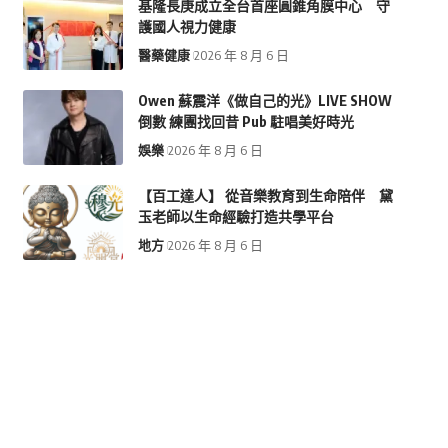
基隆長庚成立全台首座圓錐角膜中心 守
護國人視力健康
醫藥健康
2026 年 8 月 6 日
Owen 蘇震洋《做自己的光》LIVE SHOW
倒數 練團找回昔 Pub 駐唱美好時光
娛樂
2026 年 8 月 6 日
【百工達人】 從音樂教育到生命陪伴 黛
玉老師以生命經驗打造共學平台
地方
2026 年 8 月 6 日