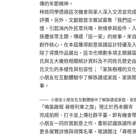
傳的年節精神。
林姓同學透過這次機會與家人深入交流並完
評價。另外，文獻館首次嘗試募集「我們這
憶，引起海內外民眾共鳴，熱情參與投件，
族遷徙等主題，傳遞「這一家」的故事。來
創作核心，在本屆獲得創意族譜設計特優及
除了得獎作品展出，這次也規劃多項主題展
氏與五大複姓相關統計資料及不同姓氏歷史
氏文化的多樣性與包容性；「家族樹裡的文
小朋友在互動體驗中了解族譜或家庭、家族
事。
小朋友小朋友在互動體驗中了解族譜或家庭、家
「鳴笛啟程 尋根列車之旅」現正於西本願寺
完成拍照、打卡並上傳社群平臺，即有機會
小朋友一同欣賞創意之作，重新認識族譜所
更多展覽詳情與得獎名單，敬請關注「尋根溯源~創