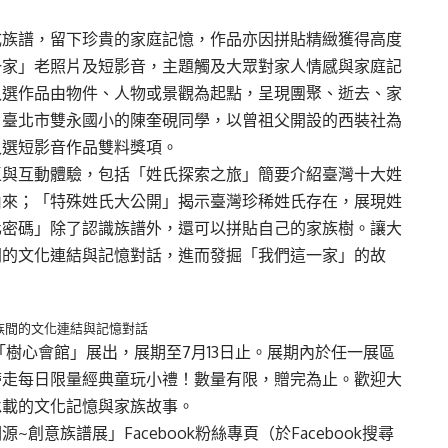
成族譜，留下珍貴的家庭記憶，作品亦因拼貼精緻獲得高度
一家」老照片及短影音，主題觸及大眾對家人情感與家庭記
入選作品由物件、人物或景觀為起點，呈現團聚、逝去、家
自臺北市雙永國小的陳奎硯同學，以曾祖父開設的西裝社為
入選短影音作品雙料獎項。
區與互動體驗，包括「姓氏探索之旅」簡要介紹臺灣十大姓
由來；「特殊姓氏大公開」揭示臺灣珍稀姓氏存在，展現姓
化密碼」除了認識族譜外，還可以拼貼自己的家族樹。讓大
間的文化連結與記憶對話，進而發掘「我們這一家」的故
族間的文化連結與記憶對話
「樹心會館」展出，展期至7月13日止。展期內於任一展區
帶走每日限量經典童玩小禮！數量有限，贈完為止。歡迎大
承載的文化記憶與家族故事。
意族譜展」Facebook粉絲專頁（於Facebook搜尋