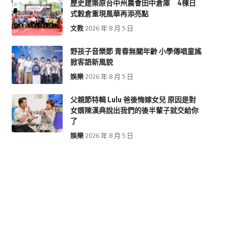
歷史建築原台中州農會田中倉庫 4棟日
式穀倉重現風華再添亮點
文教
2026 年 8 月 5 日
野孩子音樂節 青春無關年齡 小學傳唱童謠
掀客語新風貌
娛樂
2026 年 8 月 5 日
父親節特輯 Lulu 爸後悔嫁女兒 原因是對
女婿陳漢典說出我們的後半輩子就交給你
了
娛樂
2026 年 8 月 5 日