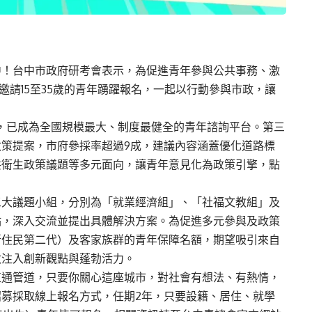
中！台中市政府研考會表示，為促進青年參與公共事務、激
邀請15至35歲的青年踴躍報名，一起以行動參與市政，讓
來，已成為全國規模最大、制度最健全的青年諮詢平台。第三
策提案，市府參採率超過9成，建議內容涵蓋優化道路標
共衛生政策議題等多元面向，讓青年意見化為政策引擎，點
。
三大議題小組，分別為「就業經濟組」、「社福文教組」及
點，深入交流並提出具體解決方案。為促進多元參與及政策
新住民第二代）及客家族群的青年保障名額，期望吸引來自
政注入創新觀點與蓬勃活力。
直通管道，只要你關心這座城市，對社會有想法、有熱情，
募採取線上報名方式，任期2年，只要設籍、居住、就學