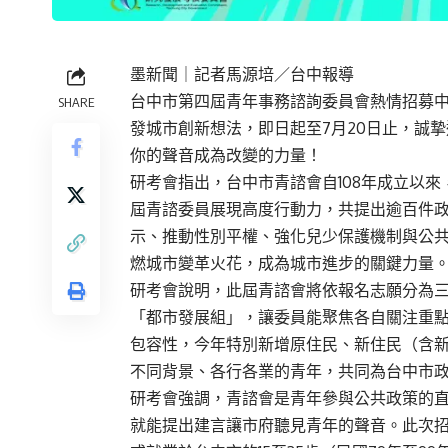
墨新聞
｜記者馬源培／台中報導
台中市第四屆青年事務諮詢委員會熱情招募
SHARE
發城市創新想法，即日起至7月20日止，誠摯
你的聲音成為改變的力量！
研考會指出，台中市青諮會自108年成立以
屆青諮委員展現高度行動力，共提出逾百件政
示、推動性別平權、強化兒少保護機制與公
燃城市變革火花，成為城市進步的關鍵力量
研考會說明，此屆青諮會將依報名志願分為
「都市發展組」，讓委員能聚焦各自關注重
包容性，今年特別新增原住民、新住民（含
不同背景、各行各業的青年，共同為台中市
研考會強調，青諮會是青年參與公共政策的
就能提出建言讓市府聽見青年的聲音。此次招