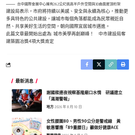
台中國際會展中心擁有26.2公尺挑高半戶外空間與3D曲面屋頂桁架
建設局表示，市府將持續以美感、安全與永續為核心，推動更
多具特色的公共建設，讓城市每個角落都能成為民眾親近自
然、共享美好生活的空間，朝向國際宜居城市邁進。
此篇文章最開始出處為:
城市美學再創巔峰！ 中市建設局奪
建築園冶獎4項大獎肯定
最新消息
謝國樑連夜視察基隆廟口水情 研議建立
「滿潮警報」
地方
2026 年 8 月 10 日
女性腰圍80、男性90公分是警戒線 黃
敏惠響應「89量腰日」籲做好健康ACE