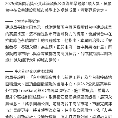
2025建築園冶獎公共建築類與公園綠地景觀類4項大獎，彰顯
台中在公共建設與城市美學上的卓越成果，備受專業肯定。
北區豬事圓滿公園
建設局長陳大田表示，感謝建築園冶獎評審團對台中建設成果
的高度肯定，這不僅是對市府團隊努力的肯定，也展現台中在
推動綠色永續城市上的具體成果。他指出，本屆園冶獎以「穿
越叁零‧零碳永續」為主題，正與市府「台中美樂地計畫」所
強調的都市綠化與淨零碳排方向高度契合，台中將持續以創新
設計與永續理念引領城市建設。
中央公園飛行美樂地遊戲場
陳局長說明，「台中國際會展中心新建工程」為全台鄰接綠地
面積最大、屋頂曲面最複雜的會展中心，採26.2公尺挑高半戶
外空間(TreeGate)與3D曲面屋頂桁架，施工難度高，並導入
節能分區控制與綠建材，取得鑽石級候選綠建築證書，展現永
續理念。「豬事圓滿公園」前身為台中肉品市場，市府完成都
市計畫變更後，將其轉型為商業、住宅及公園用地，依「友善
全齡、創新設計、永續綠環境」原則打造新公園，設施融入可