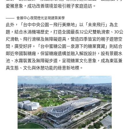
愛豬意象，成功改善環境並吸引親子家庭造訪。
會展中心夜間燈光呈現建築美學
此外，「台中中央公園－飛行美樂地」以「未來飛行」為主
題，結合水湳機場歷史，打造全國最長32公尺雙軌滑索、30公
尺滑軌、飛行滑梯及無障礙遊具，營造四季皆宜的親子遊憩空
間，廣受好評。「台中蜜糖公園－泉源下的糖業寶藏」則結合
鄰近帝國製糖廠，保留糖廠遺構並融入解說設計，設有景觀水
池、水霧裝置及無障礙步道，呈現糖業文化意象，成為東區兼
具生態、文化與休憩功能的綠意新地標。