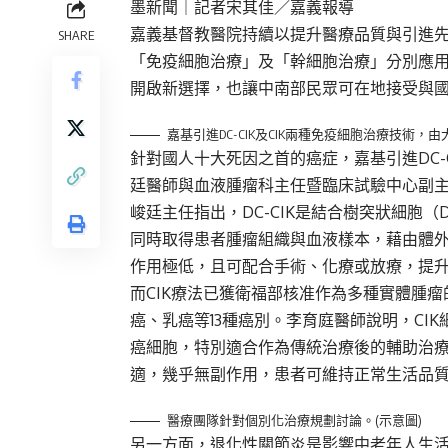
墨新聞
｜記者宋其佳／嘉義報導
嘉義基督教醫院持續以提升醫療品質與引進
SHARE
「免疫細胞治療」及「幹細胞治療」分別應
開啟新選擇，也讓中南部民眾可在地接受與
嘉基引進DC-CIK及CIK兩種免疫細胞治療技
針對國人十大死因之首的癌症，嘉基引進DC-
廷醫師與血液腫瘤科主任暨臨床試驗中心副
峻廷主任指出，DC-CIK是結合樹突狀細胞
同時取得患者腫瘤組織與血液樣本，藉由體
作用極低，且可配合手術、化療或放療，提
而CIK療法已獲衛福部核准作為多種實體腫
癌、乳癌等13種癌別。李育庭醫師說明，CI
癌細胞，特別適合作為傳統治療後的輔助治
適，幾乎無副作用，患者可維持正常生活品
醫療團隊針對個別化治療規劃討論。(示意圖)
另一方面，退化性關節炎是影響中老年人生活