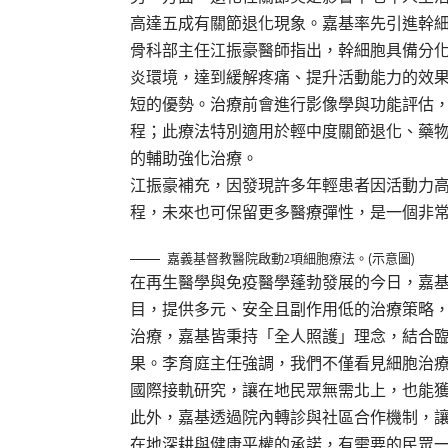
高達五成有關節退化現象。嘉基率先引進幹
骨科部主任江振豪醫師指出，幹細胞具備分
炎環境，達到緩解疼痛、提升活動能力的效
短的優勢。治療前會進行影像學與功能評估
程；此療法特別適用於輕中度關節退化、藥
的輔助強化治療。
江振豪補充，因發現許多年輕患者因活動力
程，未來也可保留更多醫療彈性，是一個非
嘉義基督教醫院啟動2項細胞療法。(示意圖)
在再生醫學與免疫醫學蓬勃發展的今日，嘉
目，提供多元、安全且副作用低的治療策略
治療，嘉基皆秉持「全人照護」理念，結合
果。李育庭主任強調，我們不僅看見細胞治
國際接軌研究，讓在地民眾無需北上，也能
此外，嘉基透過院內轉診與社區合作機制，
在地深耕與健康平權的承諾，有需要的民眾