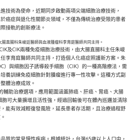
先進技術為使命，近期同步啟動兩項尖端細胞治療技術，
用於癌症與退化性關節炎領域，不僅為傳統治療受限的患者
國際接軌的創新療法。
術，由大腸直腸科朱峻廷醫師與血液腫瘤科李育庭醫師共同主持。
CIK及CIK兩種免疫細胞治療技術，由大腸直腸科主任朱峻
主任李育庭醫師共同主持，打造個人化癌症照護新方案。朱
（DC）與細胞因子誘導殺手細胞（CIK）的一種高階療法，需
外培養訓練免疫細胞針對腫瘤進行專一性攻擊。這種方式副
升整體治療成效。
瘤的輔助治療選項，應用範圍涵蓋肺癌、肝癌、胃癌、大腸
K細胞可大量擴增且活性強，經過回輸後可在體內巡邏並清除
療，能有效減輕復發風險，延長患者存活期，且治療過程舒
質。
品質的常見慢性疾病。根據統計，台灣65歲以上人口中，