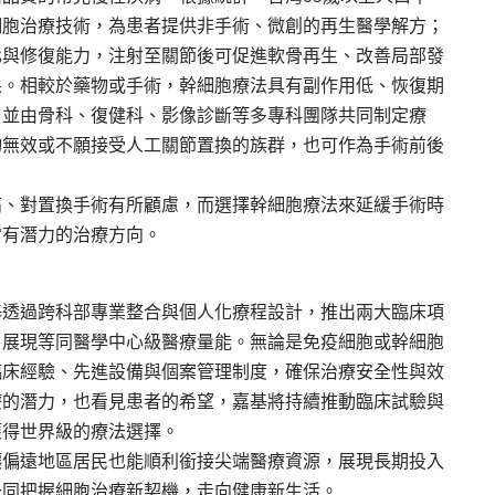
細胞治療技術，為患者提供非手術、微創的再生醫學解方；
化與修復能力，注射至關節後可促進軟骨再生、改善局部發
果。相較於藥物或手術，幹細胞療法具有副作用低、恢復期
，並由骨科、復健科、影像診斷等多專科團隊共同制定療
物無效或不願接受人工關節置換的族群，也可作為手術前後
高、對置換手術有所顧慮，而選擇幹細胞療法來延緩手術時
常有潛力的治療方向。
基透過跨科部專業整合與個人化療程設計，推出兩大臨床項
，展現等同醫學中心級醫療量能。無論是免疫細胞或幹細胞
臨床經驗、先進設備與個案管理制度，確保治療安全性與效
療的潛力，也看見患者的希望，嘉基將持續推動臨床試驗與
獲得世界級的療法選擇。
讓偏遠地區居民也能順利銜接尖端醫療資源，展現長期投入
一同把握細胞治療新契機，走向健康新生活。