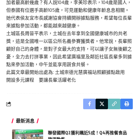
加者最高齡幾歲？有人說104歲，李美珍表示，104歲是國人，
但泰國有位選手高齡105歲，可見運動和健康年齡息息相關。
她代表侯友宜市長感謝協會持續開辦據點服務，希望每位長輩
來據點參加活動，都能越來越健康。
土城區長周晉平表示，土城在去年拿到全國健康城市的共老
獎，這是全國唯一以區公所名義參賽獲獎者。他常說，長輩照
顧好自己的身體，是對子女最大的支持，可以讓子女無後顧之
憂，全力去打拼事業，因此希望廣福里及鄰近社區長輩多到據
點來參加活動，中午並能享用蔬食共餐。
此篇文章最開始出處為:
土城崇德光慧廣福站照顧據點啟用
開設多元課程 要讓長輩活躍老化
最新消息
聯發國際Q2獲利飆近5成！Q4再推餐食品