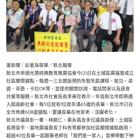
墨新聞
｜記者孫筱華／新北報導
新北市崇德光慧經典教育推廣協會今(2)日在土城區廣福里成立
社區關懷據點，每週一三五開設預防失智失能課程、氣功、桌
遊、茶藝、卡拉OK等，並提供關懷訪視、電話問安以及蔬食
共餐等服務。新北市社會局長李美珍表示，年底新北市即將邁
入超高齡社會，每5位就有1位是年滿65歲的長輩，新北市已在
全市佈建608處據點，要讓長輩在地安老、活躍老化。
新北市議員彭一書、林銘仁、黃永昌及多位議員助理、土城區
長周晉平、當地廣福里長丁科秀等都參加社區關懷據點啟用。
超過40位長輩一起跟著老師在「我們是一家人」音樂帶動下伸