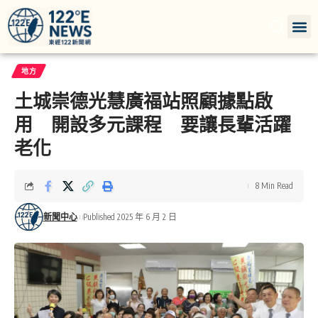
地方
土城崇德光慧廣福站照顧據點啟
用 開設多元課程 要讓長輩活躍
老化
8 Min Read
新聞中心
Published 2025 年 6 月 2 日