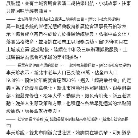
展肢體，並有土城客屬會表演二胡快樂出航、小城故事、往事
只能回味等經典曲目。
土城客屬會在據點成立表演二胡經典曲目。(新北市社會局提供)
屬一貫道系統的崇德光慧經典教育推廣協會理事長石伯珍表
示，協會成立宗旨在於致力於推廣傳統經典，弘揚中華文化，
落實品格教育，並培訓在地志工以服務長幼。自109年10月在
土城成立第1處據點後，陸續在中和及三峽辦理據點服務，土
城廣福站為協會所承辦的第4個據點。
長輩在動健康老師的帶動下，一起伸展肢體運動。(新北市社會局提供)
李美珍表示，新北市老年人口已突破78萬，佔全市人口
19.31％，預估於年底就會達到20％，邁入「超高齡社會」的定
義。為了延緩長輩老化，新北市推動社區照顧據點、銀髮俱樂
部、銀髮先修班、松年大學、動健康、銀色奇肌班、新五老運
動、晚美人生等政策和方案，也積極在各地尋覓適當的地點開
設據點，讓長輩就近參與。
社會局長李美珍(右)鼓勵長輩多到據點來參加活動。(新北市社會局提
供)
李美珍說，雙北市剛辦完世壯運，她詢問在場長輩，可知道參