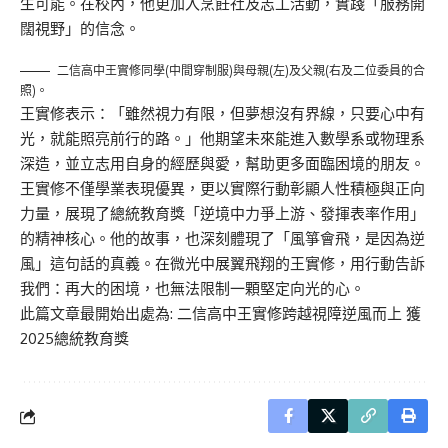
生可能。在校內，他更加入烹飪社及志工活動，實踐「服務開
闊視野」的信念。
二信高中王實修同學(中間穿制服)與母親(左)及父親(右及二位委員的合
照)。
王實修表示：「雖然視力有限，但夢想沒有界線，只要心中有
光，就能照亮前行的路。」他期望未來能進入數學系或物理系
深造，並立志用自身的經歷與愛，幫助更多面臨困境的朋友。
王實修不僅學業表現優異，更以實際行動彰顯人性積極與正向
力量，展現了總統教育獎「逆境中力爭上游、發揮表率作用」
的精神核心。他的故事，也深刻體現了「風箏會飛，是因為逆
風」這句話的真義。在微光中展翼飛翔的王實修，用行動告訴
我們：再大的困境，也無法限制一顆堅定向光的心。
此篇文章最開始出處為:
二信高中王實修跨越視障逆風而上 獲
2025總統教育獎