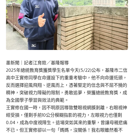
墨新聞
｜記者江育銓／基隆報導
2025年總統教育獎獲獎學生名單今天(5/22)公布，基隆市二信
高中王實修同學在命運設下的重重考驗中，他不向命運低頭，
反而選擇迎風飛翔、逆風而上，憑著堅定的信念與不屈不撓的
精神，突破視力障礙的限制，勇敢追夢，榮獲總統教育獎，成
為全國學子學習與效法的典範。
王實修在國一時，因不明原因導致雙眼視網膜剝離，右眼視神
經受損，僅剩手前10公分模糊指影的視力，左眼視力也僅剩
0.04，成為中度視障生。這場突如其來的重擊，曾讓母親悲痛
不已。但王實修卻以一句「媽媽，沒關係！我右眼雖然看不