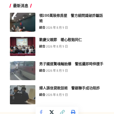
最新消息
領200萬裝修房屋 警方細問識破詐騙話
術
綜合
2026 年 8 月 9 日
歡慶父親節 暖心慰勉同仁
綜合
2026 年 8 月 9 日
男子國道驚魂輪胎爆 警巡邏即時伸援手
綜合
2026 年 8 月 9 日
婦人誤信貸款話術 警銀聯手成功阻詐
綜合
2026 年 8 月 9 日