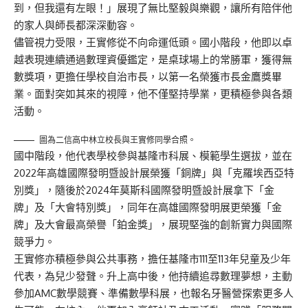
到，但我還有左眼！」展現了無比堅毅與樂觀，讓所有陪伴他
的家人與師長都深深動容。
儘管視力受限，王實修從不向命運低頭。國小階段，他即以卓
越表現連續通過數理資優鑑定，是桌球場上的常勝軍，獲得無
數獎項，更擔任學校自治市長，以第一名榮獲市長金鷹獎畢
業。面對突如其來的視障，他不僅堅持學業，更積極參與各類
活動。
圖為二信高中林立校長與王實修同學合照。
國中階段，他代表學校參與基隆市科展、模範學生選拔，並在
2022年高雄國際發明暨設計展榮獲「銅牌」與「克羅埃西亞特
別獎」，隨後於2024年莫斯科國際發明暨設計展拿下「金
牌」及「大會特別獎」，同年在高雄國際發明展更榮獲「金
牌」及大會最高榮譽「鉑金獎」，展現堅強的創新實力與國際
競爭力。
王實修亦積極參與公共事務，擔任基隆市111至113年兒童及少年
代表，為兒少發聲。升上高中後，他持續追尋數理夢想，主動
參加AMC數學競賽、準備數學科展，也報名牙醫營探索更多人