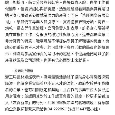
驗，如採收、蔬果分類與包裝等。農場負責人說，農業工作看
似簡單，但講求細心與節奏感，透過體驗能看到農業其實是很
適合身心障礙者發展就業潛力的產業；而在「洗旺國際有限公
司」，學員們在專業人員引導下，實際體驗衣物分類、洗衣、
烘乾、摺衣等作業流程，公司負責人則表示，許多身心障礙學
員在重複性工作上有很強的穩定性與細心度，這些都是產線上
非常寶貴的特質；職場體驗不僅提供學員了解職場的機會，也
讓公司重新思考人才多元的可能性。參與活動的學員也紛紛表
示，到職場參訪實作真的是很棒的體驗，不僅讓他們可以了解
產業狀況及公司環境，也更有信心面對未來就業。
說明洗衣過程
勞工局長林淑媛表示，職場體驗活動除了協助身心障礙者探索
職涯，也讓企業實際看見多元人才的潛能，政府對於聘用身障
者的企業，也有相關規定和獎勵，且合作的事業單位大多已進
用身障者；並認同其對於工作認真負責的態度，盼更多業者加
入「友善就業」的行列，共築包容與希望的職場環境。有意願
的企業歡迎聯繫來電洽詢04-22289111分機35447張小姐。