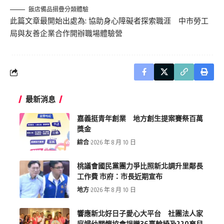
飯店備品摺疊分類體驗
此篇文章最開始出處為:
協助身心障礙者探索職涯 中市勞工
局與友善企業合作開辦職場體驗營
最新消息
嘉義挺青年創業 地方創生提案賽祭百萬
獎金
綜合
2026 年 8 月 10 日
桃議會國民黨團力爭比照新北調升里鄰長
工作費 市府：市長近期宣布
地方
2026 年 8 月 10 日
響應新北好日子愛心大平台 社團法人家
庭婦幼關懷協會捐贈36臺輪椅及220育兒