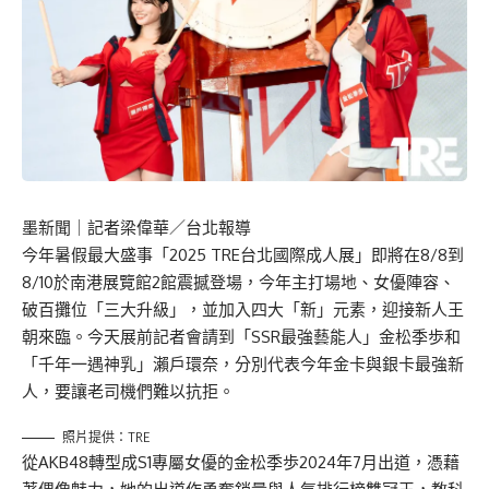
墨新聞
｜記者梁偉華／台北報導
今年暑假最大盛事「2025 TRE台北國際成人展」即將在8/8到
8/10於南港展覽館2館震撼登場，今年主打場地、女優陣容、
破百攤位「三大升級」，並加入四大「新」元素，迎接新人王
朝來臨。今天展前記者會請到「SSR最強藝能人」金松季歩和
「千年一遇神乳」瀨戶環奈，分別代表今年金卡與銀卡最強新
人，要讓老司機們難以抗拒。
照片提供：TRE
從AKB48轉型成S1專屬女優的金松季歩2024年7月出道，憑藉