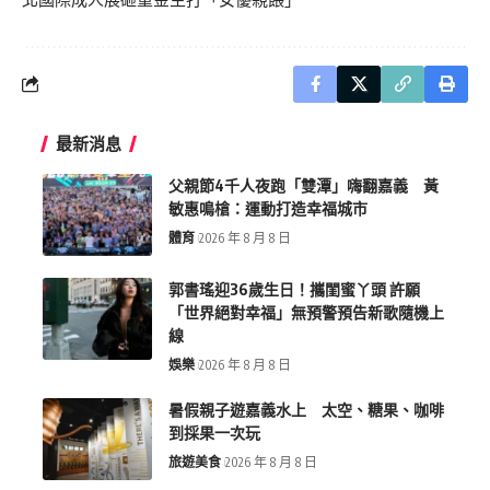
最新消息
父親節4千人夜跑「雙潭」嗨翻嘉義 黃
敏惠鳴槍：運動打造幸福城市
體育
2026 年 8 月 8 日
郭書瑤迎36歲生日！攜閨蜜丫頭 許願
「世界絕對幸福」無預警預告新歌隨機上
線
娛樂
2026 年 8 月 8 日
暑假親子遊嘉義水上 太空、糖果、咖啡
到採果一次玩
旅遊美食
2026 年 8 月 8 日