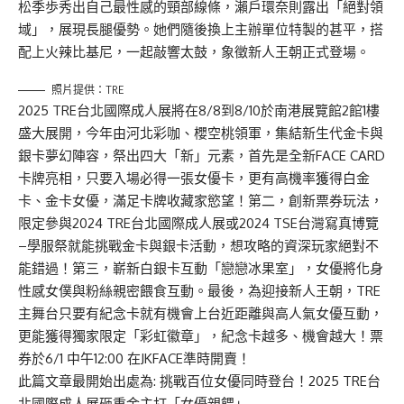
松季歩秀出自己最性感的頸部線條，瀨戶環奈則露出「絕對領
域」，展現長腿優勢。她們隨後換上主辦單位特製的甚平，搭
配上火辣比基尼，一起敲響太鼓，象徵新人王朝正式登場。
照片提供：TRE
2025 TRE台北國際成人展將在8/8到8/10於南港展覽館2館1樓
盛大展開，今年由河北彩咖、櫻空桃領軍，集結新生代金卡與
銀卡夢幻陣容，祭出四大「新」元素，首先是全新FACE CARD
卡牌亮相，只要入場必得一張女優卡，更有高機率獲得白金
卡、金卡女優，滿足卡牌收藏家慾望！第二，創新票券玩法，
限定參與2024 TRE台北國際成人展或2024 TSE台灣寫真博覽
–學服祭就能挑戰金卡與銀卡活動，想攻略的資深玩家絕對不
能錯過！第三，嶄新白銀卡互動「戀戀冰果室」，女優將化身
性感女僕與粉絲親密餵食互動。最後，為迎接新人王朝，TRE
主舞台只要有紀念卡就有機會上台近距離與高人氣女優互動，
更能獲得獨家限定「彩虹徽章」，紀念卡越多、機會越大！票
券於6/1 中午12:00 在JKFACE準時開賣！
此篇文章最開始出處為:
挑戰百位女優同時登台！2025 TRE台
北國際成人展砸重金主打「女優親餵」