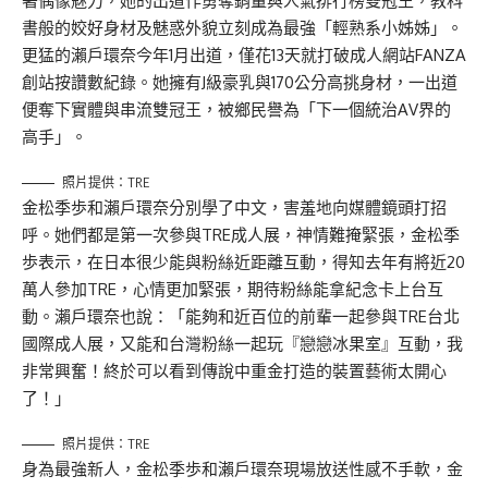
著偶像魅力，她的出道作勇奪銷量與人氣排行榜雙冠王，教科
書般的姣好身材及魅惑外貌立刻成為最強「輕熟系小姊姊」。
更猛的瀨戶環奈今年1月出道，僅花13天就打破成人網站FANZA
創站按讚數紀錄。她擁有J級豪乳與170公分高挑身材，一出道
便奪下實體與串流雙冠王，被鄉民譽為「下一個統治AV界的
高手」。
照片提供：TRE
金松季歩和瀨戶環奈分別學了中文，害羞地向媒體鏡頭打招
呼。她們都是第一次參與TRE成人展，神情難掩緊張，金松季
歩表示，在日本很少能與粉絲近距離互動，得知去年有將近20
萬人參加TRE，心情更加緊張，期待粉絲能拿紀念卡上台互
動。瀨戶環奈也說：「能夠和近百位的前輩一起參與TRE台北
國際成人展，又能和台灣粉絲一起玩『戀戀冰果室』互動，我
非常興奮！終於可以看到傳說中重金打造的裝置藝術太開心
了！」
照片提供：TRE
身為最強新人，金松季歩和瀨戶環奈現場放送性感不手軟，金