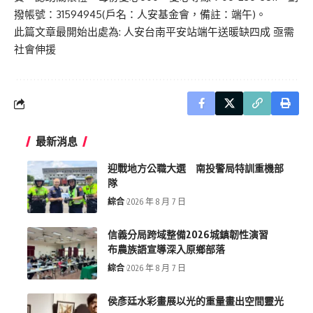
撥帳號：31594945(戶名：人安基金會，備註：端午)。
此篇文章最開始出處為:
人安台南平安站端午送暖缺四成 亟需
社會伸援
最新消息
迎戰地方公職大選 南投警局特訓重機部
隊
綜合
2026 年 8 月 7 日
信義分局跨域整備2026城鎮韌性演習
布農族語宣導深入原鄉部落
綜合
2026 年 8 月 7 日
侯彥廷水彩畫展以光的重量畫出空間靈光