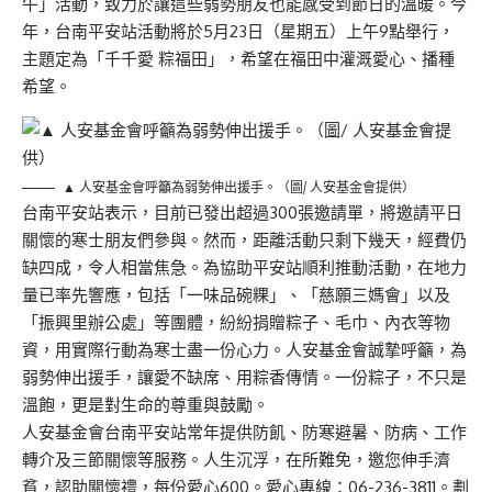
午」活動，致力於讓這些弱勢朋友也能感受到節日的溫暖。今
年，台南平安站活動將於5月23日（星期五）上午9點舉行，
主題定為「千千愛 粽福田」，希望在福田中灌溉愛心、播種
希望。
▲ 人安基金會呼籲為弱勢伸出援手。（圖/ 人安基金會提供）
台南平安站表示，目前已發出超過300張邀請單，將邀請平日
關懷的寒士朋友們參與。然而，距離活動只剩下幾天，經費仍
缺四成，令人相當焦急。為協助平安站順利推動活動，在地力
量已率先響應，包括「一味品碗粿」、「慈願三媽會」以及
「振興里辦公處」等團體，紛紛捐贈粽子、毛巾、內衣等物
資，用實際行動為寒士盡一份心力。人安基金會誠摯呼籲，為
弱勢伸出援手，讓愛不缺席、用粽香傳情。一份粽子，不只是
溫飽，更是對生命的尊重與鼓勵。
人安基金會台南平安站常年提供防飢、防寒避暑、防病、工作
轉介及三節關懷等服務。人生沉浮，在所難免，邀您伸手濟
貧，認助關懷禮，每份愛心600。愛心專線：06-236-3811。劃