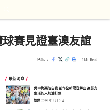
欖球賽見證臺澳友誼
4 Min Read
Share
最新消息
吳申梅突破自我 創作全新電音舞曲 為努力
生活的人加油打氣
娛樂
2026 年 8 月 5 日