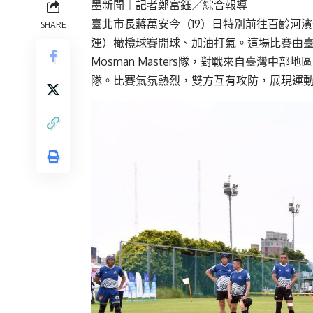
墨新聞
｜記者鄭富鈺／綜合報導
臺北市長蔣萬安今（19）日特別前往百齡河濱
SHARE
運）橄欖球賽開球、加油打氣。這場比賽由臺北
Mosman Masters隊，對戰來自臺灣中部地區
隊。比賽氣氛熱烈，雙方互有攻防，展現運