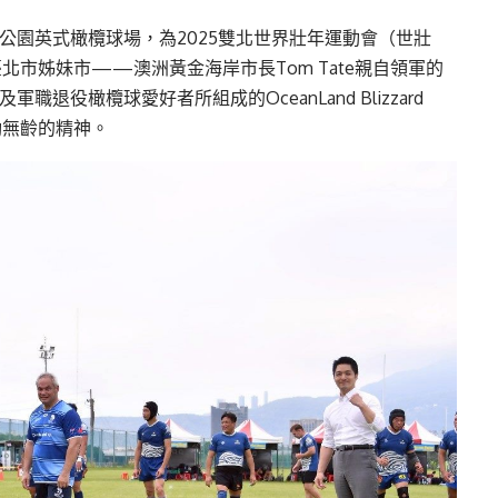
公園英式橄欖球場，為2025雙北世界壯年運動會（世壯
市姊妹市——澳洲黃金海岸市長Tom Tate親自領軍的
及軍職退役橄欖球愛好者所組成的OceanLand Blizzard
動無齡的精神。