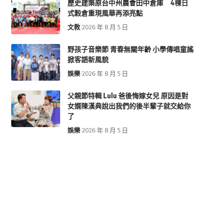
歷史建築原台中州農會田中倉庫 4棟日
式穀倉重現風華再添亮點
文教
2026 年 8 月 5 日
野孩子音樂節 青春無關年齡 小學傳唱童謠
掀客語新風貌
娛樂
2026 年 8 月 5 日
父親節特輯 Lulu 爸後悔嫁女兒 原因是對
女婿陳漢典說出我們的後半輩子就交給你
了
娛樂
2026 年 8 月 5 日