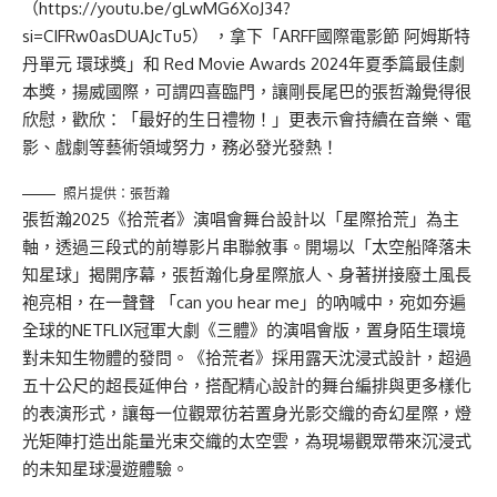
（
https://youtu.be/gLwMG6XoJ34?
si=CIFRw0asDUAJcTu5
） ，拿下「ARFF國際電影節 阿姆斯特
丹單元 環球獎」和 Red Movie Awards 2024年夏季篇最佳劇
本獎，揚威國際，可謂四喜臨門，讓剛長尾巴的張哲瀚覺得很
欣慰，歡欣：「最好的生日禮物！」更表示會持續在音樂、電
影、戲劇等藝術領域努力，務必發光發熱！
照片提供：張哲瀚
張哲瀚2025《拾荒者》演唱會舞台設計以「星際拾荒」為主
軸，透過三段式的前導影片串聯敘事。開場以「太空船降落未
知星球」揭開序幕，張哲瀚化身星際旅人、身著拼接廢土風長
袍亮相，在一聲聲 「can you hear me」的吶喊中，宛如夯遍
全球的NETFLIX冠軍大劇《三體》的演唱會版，置身陌生環境
對未知生物體的發問。《拾荒者》採用露天沈浸式設計，超過
五十公尺的超長延伸台，搭配精心設計的舞台編排與更多樣化
的表演形式，讓每一位觀眾彷若置身光影交織的奇幻星際，燈
光矩陣打造出能量光束交織的太空雲，為現場觀眾帶來沉浸式
的未知星球漫遊體驗。