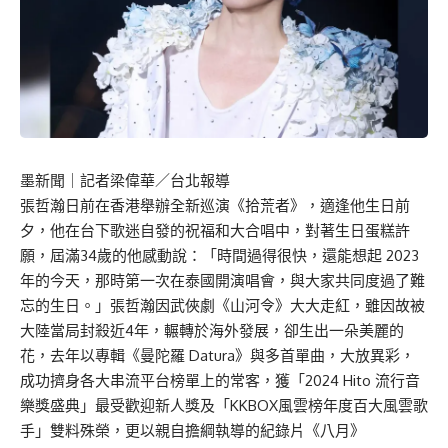
墨新聞
｜記者梁偉華／台北報導
張哲瀚日前在香港舉辦全新巡演《拾荒者》，適逢他生日前
夕，他在台下歌迷自發的祝福和大合唱中，對著生日蛋糕許
願，屆滿34歲的他感動說：「時間過得很快，還能想起 2023
年的今天，那時第一次在泰國開演唱會，與大家共同度過了難
忘的生日。」張哲瀚因武俠劇《山河令》大大走紅，雖因故被
大陸當局封殺近4年，輾轉於海外發展，卻生出一朵美麗的
花，去年以專輯《曼陀羅 Datura》與多首單曲，大放異彩，
成功擠身各大串流平台榜單上的常客，獲「2024 Hito 流行音
樂獎盛典」最受歡迎新人獎及「KKBOX風雲榜年度百大風雲歌
手」雙料殊榮，更以親自擔綱執導的紀錄片《八月》