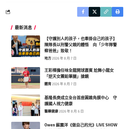
最新消息
【守護別人的孩子，也牽掛自己的孩子】
陳隊長以刑警父親的體悟 向「少年隊警
察爸爸」致敬！
地方
2026 年 8 月 7 日
王彩樺擔任味全龍開球嘉賓 尬舞小龍女
「逆天女團鉛筆腿」搶鏡
體育
2026 年 8 月 7 日
基隆長庚成立全台首座圓錐角膜中心 守
護國人視力健康
醫藥健康
2026 年 8 月 6 日
Owen 蘇震洋《做自己的光》LIVE SHOW