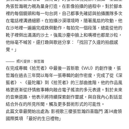
角張哲瀚親力親為量身打造，在影像拍攝的過程中，對於腳本
裡的每個鏡頭和每一句台詞，自己都事先確認與拍攝團隊多次
在電話裡溝通細節。在拍攝沙漠環境時，隨著風扇的吹動，他
在沙地裡一遍遍完成跌倒動作，每拍完一個段落，總能從他的
靴子裡倒出滿滿的沙土，強風沙塵中臉上和嘴裡也都是沙粒，
他絲毫不喊苦，還打趣與歌迷分享：「找回了久違的拍戲感
覺。」
照片提供：張哲瀚
在完成專輯《拾荒者》中最後一首新歌《WU》的創作後，張
哲瀚在過去三年間以每年一張專輯的創作密度，完成了從《深
藍者》、《曼陀羅》到《拾荒者》的三部曲進階，他的作品風
格更逐漸從抒情敘事轉向融合電子搖滾的多元表達。對於未來
的音樂道路，他表示將持續探索創作靈感，與自我內心對話並
結合外在的所見所聞，觸及更多藝術形式的可能性。
此篇文章最開始出處為:
影視歌三棲張哲瀚四喜臨門 滿34歲領
國際獎項 「最好的生日禮物」