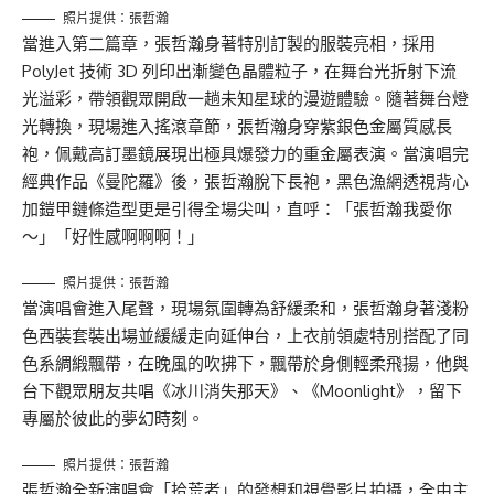
照片提供：張哲瀚
當進入第二篇章，張哲瀚身著特別訂製的服裝亮相，採用
PolyJet 技術 3D 列印出漸變色晶體粒子，在舞台光折射下流
光溢彩，帶領觀眾開啟一趟未知星球的漫遊體驗。隨著舞台燈
光轉換，現場進入搖滾章節，張哲瀚身穿紫銀色金屬質感長
袍，佩戴高訂墨鏡展現出極具爆發力的重金屬表演。當演唱完
經典作品《曼陀羅》後，張哲瀚脫下長袍，黑色漁網透視背心
加鎧甲鏈條造型更是引得全場尖叫，直呼：「張哲瀚我愛你
～」「好性感啊啊啊！」
照片提供：張哲瀚
當演唱會進入尾聲，現場氛圍轉為舒緩柔和，張哲瀚身著淺粉
色西裝套裝出場並緩緩走向延伸台，上衣前領處特別搭配了同
色系綢緞飄帶，在晚風的吹拂下，飄帶於身側輕柔飛揚，他與
台下觀眾朋友共唱《冰川消失那天》、《Moonlight》，留下
專屬於彼此的夢幻時刻。
照片提供：張哲瀚
張哲瀚全新演唱會「拾荒者」的發想和視覺影片拍攝，全由主