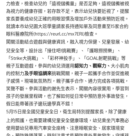
力檢查，檢查幼兒的「遠視儲備量」是否足夠，遠視儲備被視
為視力的健康存摺，若存款不足，表示幼兒快要近視了，提醒
家長要養成幼兒正確的用眼習慣及增加戶外活動來預防近視。
就讀本市幼兒園大班學童請家長持通知單及同意書至15家合約
眼科醫療院所(
https://reurl.cc/mx7ERl
)檢查。
闖關活動結合遊戲與健康資訊，融入視力保健、兒童發展、幼
兒安全等，設計出「接住吧!挑戰賽」、「護眼撈撈樂」、
「Strike大挑戰」、「彩杯神投手」、「GOAL射靶挑戰」等
親子互動遊戲，參與的幼兒須運用
認知力
、觀察力、
大小肌肉
的控制力
及手眼協調來
挑戰闖關，親子一起攜手合作並促進親
子感情。現場氣氛熱烈，親子攜手合作、通力完成各項挑戰，
笑聲不斷。參與活動的謝先生表示，闖關內容很實用，學習到
孩子的發展里程碑，也了解如何從日常中預防意外事故發生，
假日能帶著孩子邊玩邊學真不錯！
5月15日是全國兒童安全日，衛生局特別提醒家長，除了健康
上的照護，也需要建構兒童安全健康環境，幼兒乘坐汽車務必
使用嬰幼兒專用汽車安全座椅、注意睡眠安全、居家環境安
全、預防跌墜落等，時刻注意才能預防意外事故發生，守護孩