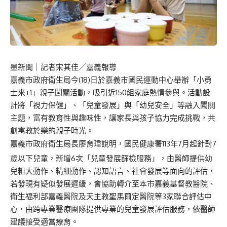
墨新聞
｜記者宋其佳／嘉義報導
嘉義市政府衛生局今(18)日於嘉義市國民運動中心舉辦「小勇
士來+1」親子闖關活動，吸引近150組家庭熱情參與。活動設
計將「視力保健」、「兒童發展」與「幼兒安全」等融入闖關
主題，富有教育性與趣味性，讓家長與孩子協力完成挑戰，共
創寓教於樂的親子時光。
嘉義市政府衛生局長廖育瑋說明，國民健康署113年7月起針對7
歲以下兒童，新增6次「兒童發展篩檢服務」，由醫師提供幼
兒粗大動作、精細動作、認知語言、社會發展等面向的評估，
若發現有疑似發展遲緩，會協助轉介至本市嘉義基督教醫院、
衛生福利部嘉義醫院及天主教聖馬爾定醫院等3家聯合評估中
心，由跨專業醫療團隊提供專業的兒童發展評估服務，依醫師
建議接受適當療育。