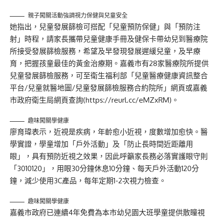
親子闖關活動強調視力保健與兒童安全
她指出，兒童發展篩檢可搭配「兒童預防保健」與「預防注
射」時程，請家長攜帶兒童健康手冊及健保卡帶幼兒到醫療院
所接受發展篩檢服務，希望及早發現發展遲緩兒童，及早療
育，把握孩童最佳的黃金治療期。嘉義市有28家醫療院所提供
兒童發展篩檢服務，可至衛生福利部「兒童醫療健康資訊整合
平台/兒童就醫地圖/兒童發展篩檢服務合約院所」網頁或嘉義
市政府衛生局網頁查詢(
https://reurl.cc/eMZxRM
)。
趣味闖關學健康
廖育瑋表示，近視是疾病，年齡愈小近視，度數增加愈快。醫
學實證，學童增加「戶外活動」及「防止長時間近距離用
眼」，具有預防近視之效果，因此呼籲家長務必落實護眼守則
「3010120」，用眼30分鐘休息10分鐘、每天戶外活動120分
鐘，減少使用3C產品，每年定期1-2次視力檢查。
趣味闖關學健康
嘉義市政府已連續4年免費為本市幼兒園大班學童提供散瞳視