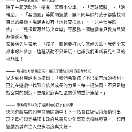
孩子拿起白旗，拔得頭籌
除了主題活動外，還有「菜籃小火車」、「足球體驗」、「滾
輪胎」、「套圈圈」等闖關遊戲，讓不同年齡的孩子都能找到
自己的樂趣。場邊更設有「玩具交換區」、「兒童發展篩
檢」、「兒權資源與防災宣導」等服務，讓遊戲兼具教育與資
源傳遞功能。
家長張先生表示：「孩子一聽到要打水仗就超興奮，我們全家
都來報名參加。這種活動不只是玩，也讓我們重新看見社區的
可能性！」
現場也有懷舊童玩，讓孩子體驗父母的童年時光
兒少處林麗蟬處長指出：「我們希望孩子不只是有玩的權利，
更能在遊戲中找到自信與成長的力量。每一場快閃，不只是遊
戲空間的創造，更是家庭與社區關係的重新連結。」
活動尾聲以孩子最期待的打水仗結束
快閃遊戲場的列車持續開動中！下一站會在哪個角落悄悄出
現？歡迎鎖定基隆市政府兒童及少年事務處粉絲專頁，一起用
遊戲為城市注入更多溫度與笑聲。