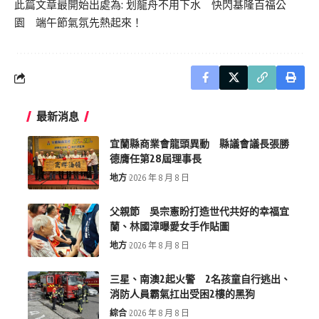
此篇文章最開始出處為:
划龍舟不用下水 快閃基隆百福公
園 端午節氣氛先熱起來！
最新消息
宜蘭縣商業會龍頭異動 縣議會議長張勝
德膺任第28屆理事長
地方
2026 年 8 月 8 日
父親節 吳宗憲盼打造世代共好的幸福宜
蘭、林國漳曝愛女手作貼圖
地方
2026 年 8 月 8 日
三星、南澳2起火警 2名孩童自行逃出、
消防人員霸氣扛出受困2樓的黑狗
綜合
2026 年 8 月 8 日