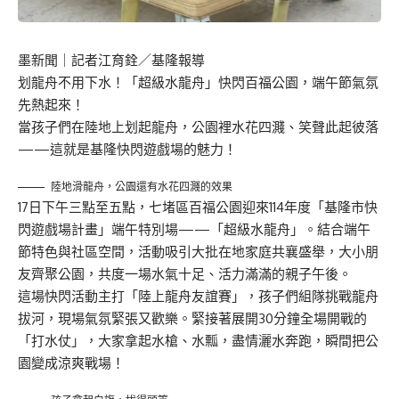
墨新聞
｜記者江育銓／基隆報導
划龍舟不用下水！「超級水龍舟」快閃百福公園，端午節氣氛
先熱起來！
當孩子們在陸地上划起龍舟，公園裡水花四濺、笑聲此起彼落
——這就是基隆快閃遊戲場的魅力！
陸地滑龍舟，公園還有水花四濺的效果
17日下午三點至五點，七堵區百福公園迎來114年度「基隆市快
閃遊戲場計畫」端午特別場——「超級水龍舟」。結合端午
節特色與社區空間，活動吸引大批在地家庭共襄盛舉，大小朋
友齊聚公園，共度一場水氣十足、活力滿滿的親子午後。
這場快閃活動主打「陸上龍舟友誼賽」，孩子們組隊挑戰龍舟
拔河，現場氣氛緊張又歡樂。緊接著展開30分鐘全場開戰的
「打水仗」，大家拿起水槍、水瓢，盡情灑水奔跑，瞬間把公
園變成涼爽戰場！