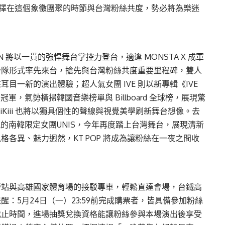
an選擇在這個象徵團聚的時節與台灣粉絲共度，勢必將為樂迷
GWON 將以一貫的強悍舞台掌控力登台，適逢 MONSTA X 成軍
分隊形式率先來台，搶先與台灣粉絲共度重要里程碑，雙人
目一新的演出體驗；超人氣女團 IVE 則以新專輯《IVE
軍，氣勢橫掃韓國音樂榜單與 Billboard 全球榜，展現驚
 KiiiKiii 也將以獨具個性的聲線與視覺美學刷新舞台想像。去
風的南韓限定女團UNIS，今年再度踏上台灣舞台，展現清新
各異、魅力迥然，KT POP 將成為讓粉絲在一夜之間收
營站與高雄國家體育場的接駁專車，輕鬆直達會場，台鐵高
：5月24日（一）23:59前完成購票者，皆具備參加粉絲
截止時間，進場抽獎兌換資格能讓粉絲參與本場演出後享受