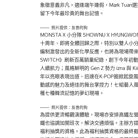
象徵意義非凡。適逢端午連假，Mark Tu
留下今年最珍貴的舞台記憶。
照片提供：友善的狗
MONSTA X 小分隊 SHOWNU X HYUN
十周年、即將全體回歸之際，特別以雙人小
編制激發出的全新化學反應，也將為現場帶來耳
SWITCH》刷新百萬銷量紀錄，創下今年初動冠
人續航力；風格鮮明的 Gen Z 勢力 izna 與
年以亮眼表現出道、迅速在K-POP圈掀起旋
動感的魅力及絕佳的舞台掌控力！七組藝人風格
穫七種韓流記憶的夢幻現場。
照片提供：友善的狗
為提供更流暢觀演體驗，現場亦安排高鐵左
鐵也協調加開班次，解決交通煩惱。主辦方提醒
福利抽獎的資格。此為福利抽獎資格的最終