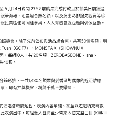
5 月24日晚間 23:59 前購票完成付款且於抽獎日前無退
、親筆海報、池昌旭合照名額，以及演出彩排搶先觀賞等珍
，親民票區也可同樣參與，人人有機會近距離與偶像互動。
星拍照機會，除了先前公布與池昌旭合照，共有50個名額；明
uan（GOT7）、MONSTA X（SHOWNU X
，每組10人，共120名額；ZEROBASEONE、izna、
，共40張。
分鐘彩排，一共1,480名觀眾與髮香區對偶像的近距離應
門票，即有抽獎機會，粉絲千萬不要錯過。
拼盤式演唱會時間短暫、表演內容單純、甚至以遊戲填充時數
出中，每組藝人皆將至少帶來 6 首完整曲目 (KiiiKiii