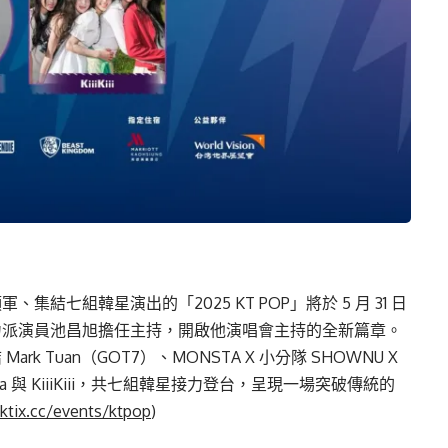
領軍、集結七組韓星演出的「2025 KT POP」將於 5 月 31 日
力派演員池昌旭擔任主持，開啟他演唱會主持的全新篇章。
k Tuan（GOT7）、MONSTA X 小分隊 SHOWNU X
zna 與 KiiiKiii，共七組韓星接力登台，呈現一場突破傳統的
kktix.cc/events/ktpop
)