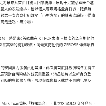
uan更將帶來九首曲目驚喜回饋粉絲，展現十足誠意與舞台魅
組藝人的表演編排，皆以個人專場規格量身打造，確保每一
讓觀眾一次盡覽七組韓星「小型專場」的精彩濃縮版。從演
程高潮迭起、無冷場。
舞台！將帶來6首歌曲在 KT POP表演 。這次的舞台對他們
這次在高雄的精彩表演，向最支持他們的 ZEROSE 傳遞最真
洲的韓國實力派演員池昌旭，此次將首度挑戰演唱會主持工
登場，展現對台灣粉絲的誠意與重視。池昌旭將以全新身分登
更即時的與觀眾互動，展現與偶像藝人截然不同的化學反
rk Tuan重返「故鄉舞台」。此次以 SOLO 身分登台，