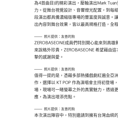
為4首曲目)的精彩演出，壓軸演出Mark T
力。從舞台視覺設計、音響燈光配置，到每
段演出都具備濃縮版專場的豐富度與誠意。
出內容到舞台效果，皆以最高規格打造，全
照片提供：友善的狗
ZEROBASEONE成員們特別開心能來到高雄
來說格外珍貴，ZEROBASEONE 希望藉由
摯的感謝與愛。
照片提供：友善的狗
值得一提的是，憑藉多部熱播戲劇紅遍全亞
作，選擇以 KT POP 作為演唱會主持初
場，現場可一睹螢幕之外的真實魅力，透過
應，為演出增添亮點。
照片提供：友善的狗
本次演出陣容中，特別邀請到擁有台灣血統的 Ma