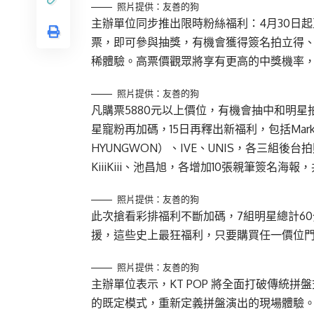
照片提供：友善的狗
主辦單位同步推出限時粉絲福利：4月30日起至 
票，即可參與抽獎，有機會獲得簽名拍立得
稀體驗。高票價觀眾將享有更高的中獎機率
照片提供：友善的狗
凡購票5880元以上價位，有機會抽中和明
星寵粉再加碼，15日再釋出新福利，包括Mark T
HYUNGWON）、IVE、UNIS，各三組後台拍照
KiiiKiii、池昌旭，各增加10張親筆簽名海報
照片提供：友善的狗
此次搶看彩排福利不斷加碼，7組明星總計60
援，這些史上最狂福利，只要購買任一價位
照片提供：友善的狗
主辦單位表示，KT POP 將全面打破傳統
的既定模式，重新定義拼盤演出的現場體驗。此次演