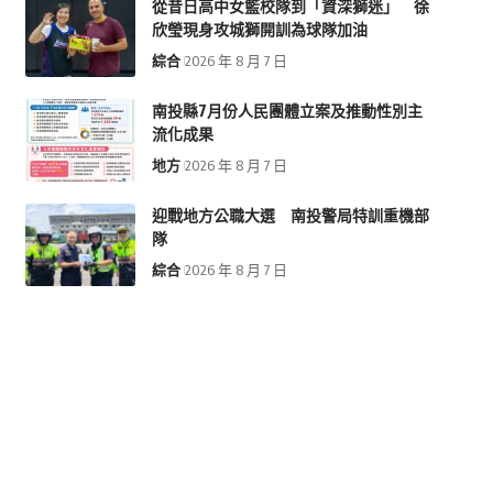
從昔日高中女籃校隊到「資深獅迷」 徐
欣瑩現身攻城獅開訓為球隊加油
綜合
2026 年 8 月 7 日
南投縣7月份人民團體立案及推動性別主
流化成果
地方
2026 年 8 月 7 日
迎戰地方公職大選 南投警局特訓重機部
隊
綜合
2026 年 8 月 7 日