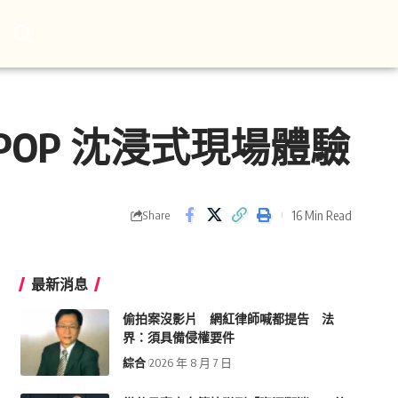
-POP 沈浸式現場體驗
16 Min Read
Share
最新消息
偷拍案沒影片 網紅律師喊都提告 法
界：須具備侵權要件
綜合
2026 年 8 月 7 日