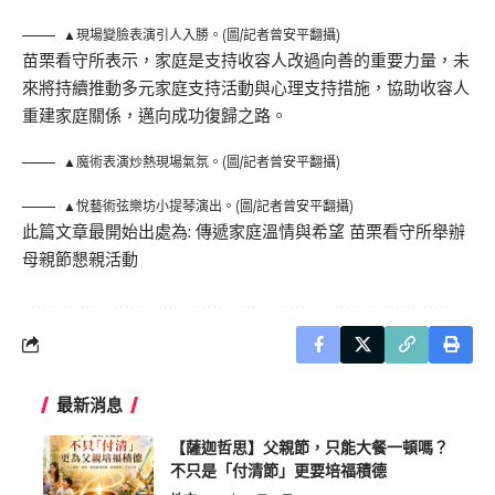
▲現場變臉表演引人入勝。(圖/記者曾安平翻攝)
苗栗看守所表示，家庭是支持收容人改過向善的重要力量，未
來將持續推動多元家庭支持活動與心理支持措施，協助收容人
重建家庭關係，邁向成功復歸之路。
▲魔術表演炒熱現場氣氛。(圖/記者曾安平翻攝)
▲悅藝術弦樂坊小提琴演出。(圖/記者曾安平翻攝)
此篇文章最開始出處為:
傳遞家庭溫情與希望 苗栗看守所舉辦
母親節懇親活動
最新消息
【薩迦哲思】父親節，只能大餐一頓嗎？
不只是「付清節」更要培福積德