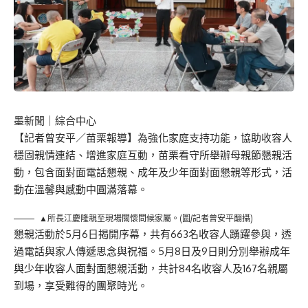
墨新聞
｜綜合中心
【記者曾安平／苗栗報導】為強化家庭支持功能，協助收容人
穩固親情連結、增進家庭互動，苗栗看守所舉辦母親節懇親活
動，包含面對面電話懇親、成年及少年面對面懇親等形式，活
動在溫馨與感動中圓滿落幕。
▲所長江慶隆親至現場關懷問候家屬。(圖/記者曾安平翻攝)
懇親活動於5月6日揭開序幕，共有663名收容人踴躍參與，透
過電話與家人傳遞思念與祝福。5月8日及9日則分別舉辦成年
與少年收容人面對面懇親活動，共計84名收容人及167名親屬
到場，享受難得的團聚時光。