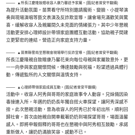
▲所長江慶隆致贈收容人康乃馨送予家屬。(圖/記者曾安平翻攝)
為提升活動氛圍，苗栗看守所特別邀請魔術、變臉、小提琴演
奏與現場演唱等藝文表演及反詐欺宣導，讓會場充滿歡笑與驚
喜，緩解收容人及親屬間久未見面的情緒張力。其中少年懇親
活動更安排心理師設計帶領家庭團體互動活動，協助親子間建
立更緊密的連結，營造正向家庭支持力量。
▲苗栗縣警局至懇親會現場舉行反詐宣導。(圖/記者曾安平翻攝)
所長江慶隆親自致贈康乃馨花束向每位母親與家屬致意外，更
一一向參與家庭關懷問候，傳達鼓勵與祝福，盼望透過具體行
動，傳遞監所的人文關懷與溫情支持。
▲心理師帶領家庭成員互動。(圖/記者曾安平翻攝)
活動中，收容人阿秀與哥哥的家庭故事令人動容。兄妹倆因染
毒接連入所，年邁的奶奶長年獨自搭火車探望，讓阿秀深感不
捨。此次懇親活動，曾為收容人的阿秀已於年初出所，順利回
歸社會，首次由她親自開車載著奶奶到場探望哥哥，場面溫馨
感人。即將申報假釋的哥哥也在懇親中與阿秀相互鼓勵，承諾
重新做人，讓奶奶滿臉笑容、感動不已。