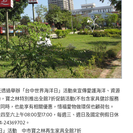
天透過舉辦「台中世界海洋日」活動來宣傳愛護海洋、資源
，寶之林特別推出全館7折促銷活動(不包含家具健診服務
動的同時，也能享有相關優惠，惜福愛物做環保也顧荷包。
六上午08:00至17:00，每週三、週日及國定例假日休
4369702。
日」活動 中市寶之林再生家具全館7折