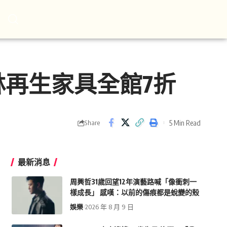
再生家具全館7折
5 Min Read
Share
最新消息
周興哲31歲回望12年演藝路喊「像衝刺一
樣成長」 感嘆：以前的傷痕都是蛻變的殼
娛樂
2026 年 8 月 9 日