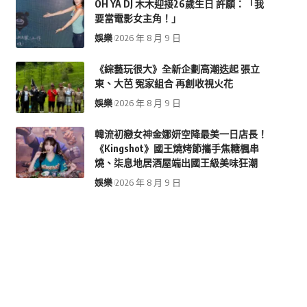
OH YA DJ 木木迎接26歲生日 許願：「我
要當電影女主角！」
娛樂
2026 年 8 月 9 日
《綜藝玩很大》全新企劃高潮迭起 張立
東、大芭 冤家組合 再創收視火花
娛樂
2026 年 8 月 9 日
韓流初戀女神金娜妍空降最美一日店長！
《Kingshot》國王燒烤節攜手焦糖楓串
燒、柒息地居酒屋端出國王級美味狂潮
娛樂
2026 年 8 月 9 日