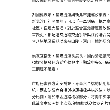
圍及協助辦理都市計畫個案變更認定程序，
謝國樑表示，基隆捷運與新北市捷運汐東線
新北汐止的民眾除了可以「一車到底」抵達
社區，直達大稻埕。對於整合臺北捷運民汐
畫變更，搭配適當道路交通系統與住商聯合
合八堵地區長期以來被山陵、河川、鐵路所
侯友宜指出，基隆捷運長度長，國內營造廠
須採分標發包方式推動興建，期望中央6月底
工期程不延宕。
市府秘書長方定安補充，考量六合橋的使用
繞，兩市決議六合橋與捷運橋樑共構改建，
分比例，屬於市區道路橋樑部分，將向中央
此篇文章最開始出處為:
謝國樑感謝侯友宜善