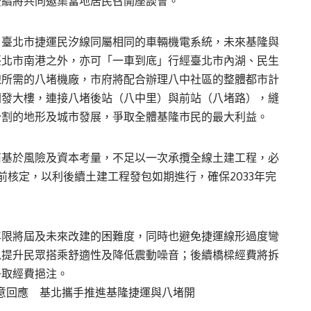
後續將共同邀集當地居民召開座談會。
、臺北市捷運民汐線同屬相同的車輛機電系統，未來基隆與
臺北市南港之外，亦可「一車到底」行經臺北市內湖、民生
線所需的八堵機廠，市府將配合辦理八中社區的整體都市計
開發大樓，連接八堵後站（八中里）與前站（八堵路），縫
分割的地形及城市發展，爭取全體基隆市民的最大利益。
商基於風險及資本考量，不足以一次承攬全線土建工程，必
前核定，以利後續土建工程發包如期進行，確保2033年完
年限將屆及未來改建的困難度，同時也避免捷運線形過度彎
以提升民眾搭乘舒適性及降低震動噪音；後續橋樑經費將拆
爭取經費挹注。
意回應 基北攜手推進基隆捷運與八堵開