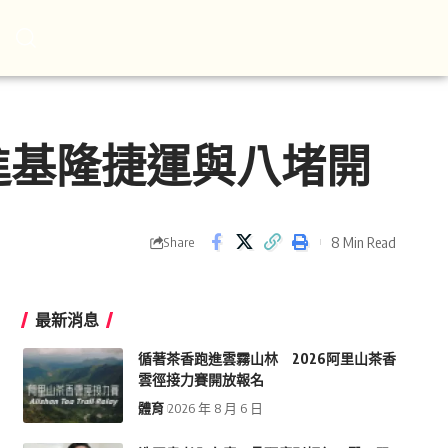
進基隆捷運與八堵開
8 Min Read
Share
最新消息
循著茶香跑進雲霧山林 2026阿里山茶香
雲徑接力賽開放報名
體育
2026 年 8 月 6 日