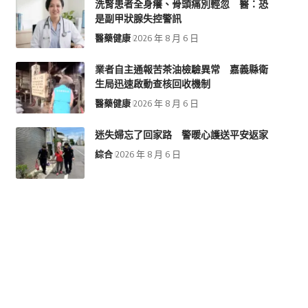
洗腎患者全身癢、骨頭痛別輕忽 醫：恐
是副甲狀腺失控警訊
醫藥健康
2026 年 8 月 6 日
業者自主通報苦茶油檢驗異常 嘉義縣衛
生局迅速啟動查核回收機制
醫藥健康
2026 年 8 月 6 日
迷失婦忘了回家路 警暖心護送平安返家
綜合
2026 年 8 月 6 日