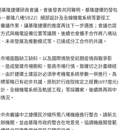
召開基隆捷運研商會議，會後發表共同聲明，基隆捷運的發包
6－基隆八堵SB22）細部設計及全線機電系統等要徑工
費審議作業，讓基隆捷運的進度再往下一步邁進；會議也提
發方式與機電設備位置等議題，後續也會攜手合作將八堵站
障、未來發展及推動模式等，已達成分工合作的共識。
建市場面臨缺工缺料，以及國際情勢受前期疫情與戰爭影
大，造成營建市場飽和，墊高市場行情，致確切之計畫總經
示，由於捷運土建設計必須參考機電系統參數一併進行，為
策略已有初步共識，原則於行政院核定之經費(697億元)
設計、全線機電系統及軌道工程」等採購案，後續將再與中
場情況。
與中央審議中之捷運民汐線所需八堵機廠進行整合，請新北
主辦機關，並由基隆市政府整合在地意見、協調機廠開發範