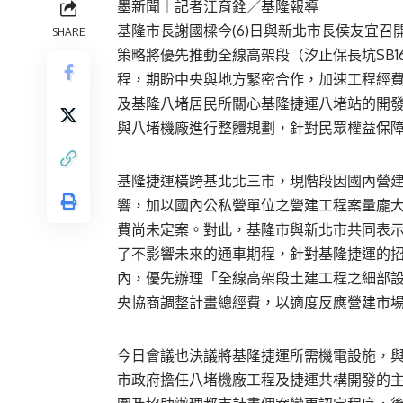
墨新聞
｜記者江育銓／基隆報導
基隆市長謝國樑今(6)日與新北市長侯友宜
SHARE
策略將優先推動全線高架段（汐止保長坑SB1
程，期盼中央與地方緊密合作，加速工程經
及基隆八堵居民所關心基隆捷運八堵站的開
與八堵機廠進行整體規劃，針對民眾權益保
基隆捷運橫跨基北北三市，現階段因國內營
響，加以國內公私營單位之營建工程案量龐
費尚未定案。對此，基隆市與新北市共同表
了不影響未來的通車期程，針對基隆捷運的招標
內，優先辦理「全線高架段土建工程之細部
央協商調整計畫總經費，以適度反應營建市
今日會議也決議將基隆捷運所需機電設施，
市政府擔任八堵機廠工程及捷運共構開發的