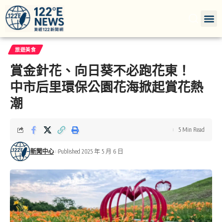
旅遊美食
賞金針花、向日葵不必跑花東！
中市后里環保公園花海掀起賞花熱
潮
5 Min Read
新聞中心
Published 2025 年 5 月 6 日