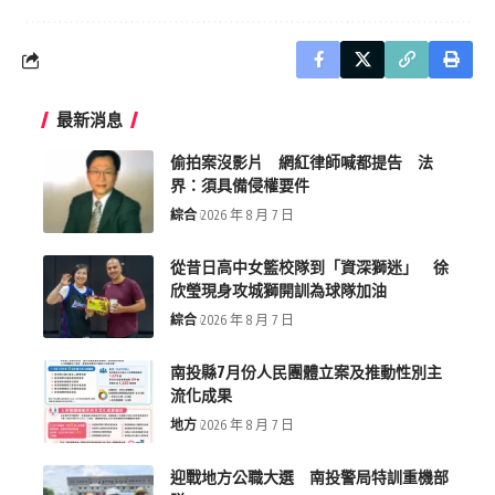
最新消息
偷拍案沒影片 網紅律師喊都提告 法
界：須具備侵權要件
綜合
2026 年 8 月 7 日
從昔日高中女籃校隊到「資深獅迷」 徐
欣瑩現身攻城獅開訓為球隊加油
綜合
2026 年 8 月 7 日
南投縣7月份人民團體立案及推動性別主
流化成果
地方
2026 年 8 月 7 日
迎戰地方公職大選 南投警局特訓重機部