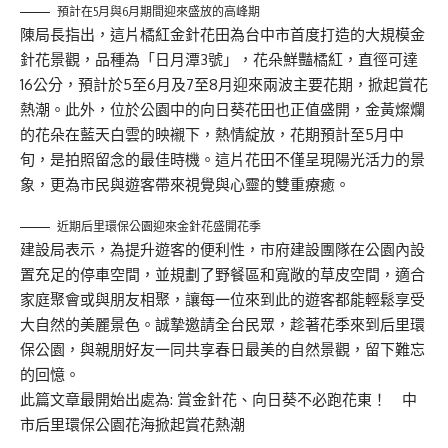
預計在5月與6月期間迎來盛放的高峰期
陳局長指出，這片橘紅金針花田為台中市首度打造的大規模金
針花景觀，品種為「日月潭3號」，花朵鮮豔橘紅，直徑可達
16公分，預計於5至6月及7至8月迎來兩波主要花期，掀起賞花
熱潮。此外，位於公園中的向日葵花田也正值盛開，金黃燦爛
的花朵在藍天白雲的映襯下，熱情綻放，花期預計至5月中
旬，是拍照留念的最佳時機。這片花田不僅呈現陽光活力的景
象，更為市民與遊客帶來視覺與心靈的雙重療癒。
近期后里環保公園迎來金針花盛開花季
建設局表示，為提升遊客的便利性，市府建設團隊在公園內設
置充足的停車空間，並規劃了野餐區和寬敞的草皮空間，適合
家庭聚會或與朋友相聚，讓每一位來到此的遊客都能輕鬆享受
大自然的美麗景色。誠摯邀請全台民眾，趁著花季來到后里環
保公園，與親朋好友一同共享春日最美的自然景觀，留下難忘
的回憶。
此篇文章最開始出處為:
賞金針花、向日葵不必跑花東！ 中
市后里環保公園花海掀起賞花熱潮