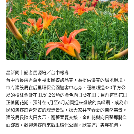
墨新聞
｜記者馬源培／台中報導
台中市長盧秀燕重視市民遊憩品質，為提供優質的綠地環境，
市府建設局在后里環保公園遊客中心旁，種植超過320平方公
尺的橘紅金針花田及1.2公頃的金色向日葵花田；目前這些花田
正值開花期，預計在5月至6月期間迎來盛放的高峰期，成為市
民和遊客踏青郊遊的理想景點，讓大家共享春夏的自然美景。
建設局長陳大田表示，隨著春夏交接，金針花與向日葵即將全
面綻放，歡迎遊客前來后里環保公園，欣賞這片美麗花海。