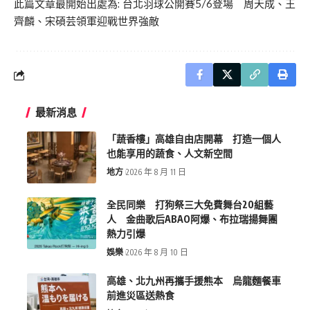
此篇文章最開始出處為:
台北羽球公開賽5/6登場 周天成、王
齊麟、宋碩芸領軍迎戰世界強敵
最新消息
「蔬香樓」高雄自由店開幕 打造一個人
也能享用的蔬食、人文新空間
地方
2026 年 8 月 11 日
全民同樂 打狗祭三大免費舞台20組藝
人 金曲歌后ABAO阿爆、布拉瑞揚舞團
熱力引爆
娛樂
2026 年 8 月 10 日
高雄、北九州再攜手援熊本 烏龍麵餐車
前進災區送熱食