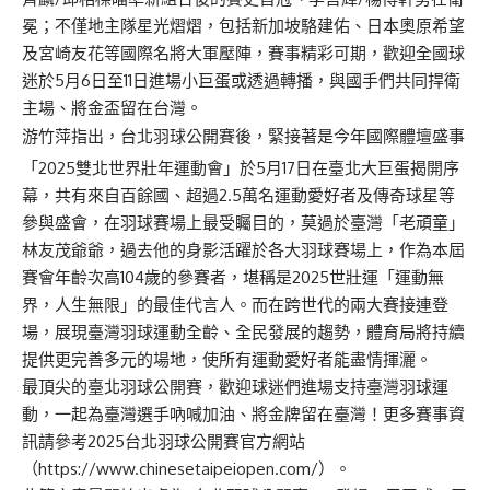
冕；不僅地主隊星光熠熠，包括新加坡駱建佑、日本奧原希望
及宮崎友花等國際名將大軍壓陣，賽事精彩可期，歡迎全國球
迷於5月6日至11日進場小巨蛋或透過轉播，與國手們共同捍衛
主場、將金盃留在台灣。
游竹萍指出，台北羽球公開賽後，緊接著是今年國際體壇盛事
「2025雙北世界壯年運動會」於5月17日在臺北大巨蛋揭開序
幕，共有來自百餘國、超過2.5萬名運動愛好者及傳奇球星等
參與盛會，在羽球賽場上最受矚目的，莫過於臺灣「老頑童」
林友茂爺爺，過去他的身影活躍於各大羽球賽場上，作為本屆
賽會年齡次高104歲的參賽者，堪稱是2025世壯運「運動無
界，人生無限」的最佳代言人。而在跨世代的兩大賽接連登
場，展現臺灣羽球運動全齡、全民發展的趨勢，體育局將持續
提供更完善多元的場地，使所有運動愛好者能盡情揮灑。
最頂尖的臺北羽球公開賽，歡迎球迷們進場支持臺灣羽球運
動，一起為臺灣選手吶喊加油、將金牌留在臺灣！更多賽事資
訊請參考2025台北羽球公開賽官方網站
（
https://www.chinesetaipeiopen.com/
）。