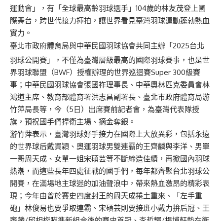
運動會」，有「全球最高齡羽球選手」104歲的林友茂登上國
際舞台，跨世代接力揮拍，讓世界看見臺灣羽球運動蓬勃熱血
實力。
臺北市政府體育局與中華民國羽球協會共同主辦「2025台北
羽球公開賽」，不僅為臺灣層級最高的國際羽球賽事，也是世
界羽球聯盟（BWF）授權辦理的世界巡迴賽Super 300級賽
事；中華民國羽球協會張國祚理事長、中華奧林匹克委員會林
鴻道主席、教育部體育署洪志昌副署長、臺北市政府體育局游
竹萍局長等，今（5日）出席賽前記者會，為臺灣代表隊授
旗，預祝國手們捍衛主場、摘金奪銀。
游竹萍表示，臺灣羽球好手接力在國際上大放異彩，包括永遠
的世界球后戴資穎、奧運羽球男雙連霸的王齊麟與李洋、男單
一哥周天成、女單一姐宋碩芸等不斷締造佳績，再掀國內羽球
熱潮，而這些長年四處征戰的國手們，每年都齊聚台北羽球公
開賽，在滿場地主球迷的加油聲浪中，帶來熱血激昂的精彩表
現；今年由曾於賽史四度封王的周天成捲土重來、「左手重
砲」林俊易也要爭取連霸、宋碩芸則要接班小戴力拚后冠、王
齊麟/邱相榤瞄準新組合後的賽史首冠、李哲輝/楊博軒勢在衛