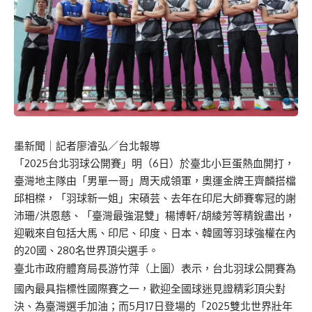
墨新聞
｜記者廖濬弘／台北報導
「2025台北羽球公開賽」明（6日）於臺北小巨蛋熱血開打，
臺灣地主隊由「男單一哥」周天成領軍，奧運金牌王齊麟搭檔
邱相榤，「羽球新一姐」宋碩芸、去年在印尼大師賽奪冠的謝
沛珊/洪恩慈、「臺灣最強混雙」楊博軒/胡綾芳等精銳盡出，
迎戰來自包括大馬、印尼、印度、日本、韓國等羽球強權在內
的20國、280名世界頂尖選手。
臺北市政府體育局長游竹萍（上圖）表示，台北羽球公開賽為
國內最具指標性國際賽之一，歡迎全國球迷見證精彩頂尖對
決、為臺灣選手加油；而5月17日登場的「2025雙北世界壯年