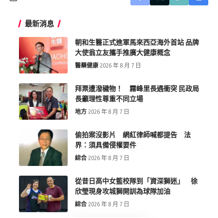
最新消息
朝和生醫正式進軍馬來西亞海外首站 品牌
大使翁立友攜手推廣大健康概念
醫藥健康
2026 年 8 月 7 日
拜票遭潑穢物！ 霧峰里長遇衝突 民政局
長籲理性尊重不同立場
地方
2026 年 8 月 7 日
偷拍案沒影片 網紅律師喊都提告 法
界：須具備侵權要件
綜合
2026 年 8 月 7 日
從昔日高中女籃校隊到「資深獅迷」 徐
欣瑩現身攻城獅開訓為球隊加油
綜合
2026 年 8 月 7 日