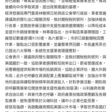
府已啟動「專案緊急因應小組」，並積極蒐集產業意見，做為
後續向中央爭取資源、提出政策建議的基礎。
經濟發展局專門委員林敏棋日前與該公會舉行座談，業者普遍
建議政府簡化出口報關流程、檢討關稅稅則號列，加強扶植各
行各業，並開放參展活動中支援性廠商選擇機制，以降低成本
並提升外銷接單機會。林專委指出，台中製造業基礎穩固，工
廠登記數量達1萬9,130家，為六都第一；市府已啟動關稅因應
作業，盤點出口受影響產業，並彙整業界回饋，市長盧秀燕也
已提出六大策略，系統性支援業者穩健應對。
公會表示，建議政府簡化報關程序，並檢討關稅稅則號列，與
美國趨於一致，協助業者選擇較低稅率出口，節省營運成本，
另應積極提供新興市場的拓銷資訊，協助企業評估，擴大外銷
布局；此外也呼籲在資源配置上應兼顧區域平衡，加強台中等
地的座談與課程舉辦頻率與資源投入。針對參展活動，期盼政
府呼籲策展單位開放參展支援性廠商(如裝潢)，以利廠商依需
求自由比較。與會代表也呼籲，政府產業扶植政策應顧及各類
型產業，避免僅聚焦於尖端科技，讓中小企業也能受惠。
經發局強調，為鼓勵廠商開拓美國以外市場，爭取世界各國訂