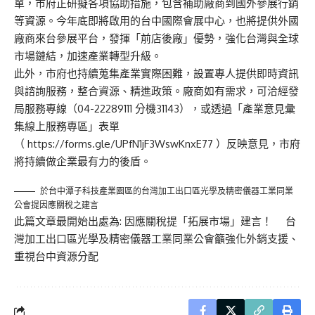
單，市府正研擬各項協助措施，包含補助廠商到國外參展行銷
等資源。今年底即將啟用的台中國際會展中心，也將提供外國
廠商來台參展平台，發揮「前店後廠」優勢，強化台灣與全球
市場鏈結，加速產業轉型升級。
此外，市府也持續蒐集產業實際困難，設置專人提供即時資訊
與諮詢服務，整合資源、精進政策。廠商如有需求，可洽經發
局服務專線（04-22289111 分機31143），或透過「產業意見彙
集線上服務專區」表單
（
https://forms.gle/UPfN1jF3WswKnxE77
）反映意見，市府
將持續做企業最有力的後盾。
於台中潭子科技產業園區的台灣加工出口區光學及精密儀器工業同業
公會提因應關稅之建言
此篇文章最開始出處為:
因應關稅提「拓展市場」建言！ 台
灣加工出口區光學及精密儀器工業同業公會籲強化外銷支援、
重視台中資源分配