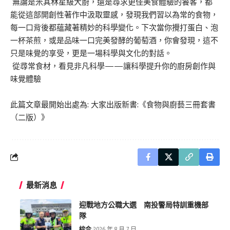
無論是米其林星級大廚，還是尋求更佳美食體驗的饕客，都
能從這部開創性著作中汲取靈感，發現我們習以為常的食物，
每一口背後都蘊藏著精妙的科學變化。下次當你攪打蛋白、泡
一杯茶煎，或是品味一口完美發酵的葡萄酒，你會發現，這不
只是味覺的享受，更是一場科學與文化的對話。
從尋常食材，看見非凡科學——讓科學提升你的廚房創作與
味覺體驗
此篇文章最開始出處為:
大家出版新書:《食物與廚藝三冊套書
（二版）》
最新消息
迎戰地方公職大選 南投警局特訓重機部
隊
綜合
2026 年 8 月 7 日