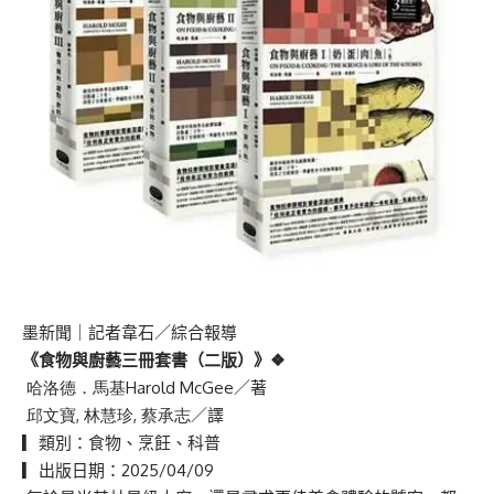
墨新聞
｜記者韋石／綜合報導
《食物與廚藝三冊套書（二版）》
❖
哈洛德．馬基
Harold McGee
／著
邱文寶
,
林慧珍
,
蔡承志
／譯
▎類別：食物、烹飪、科普
▎出版日期：
2025/04/09