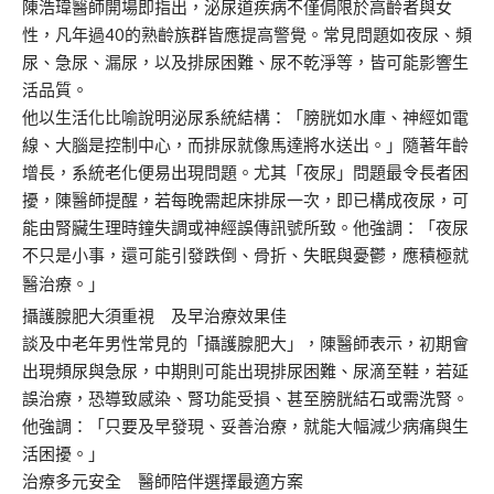
陳浩瑋醫師開場即指出，泌尿道疾病不僅侷限於高齡者與女
性，凡年過40的熟齡族群皆應提高警覺。常見問題如夜尿、頻
尿、急尿、漏尿，以及排尿困難、尿不乾淨等，皆可能影響生
活品質。
他以生活化比喻說明泌尿系統結構：「膀胱如水庫、神經如電
線、大腦是控制中心，而排尿就像馬達將水送出。」隨著年齡
增長，系統老化便易出現問題。尤其「夜尿」問題最令長者困
擾，陳醫師提醒，若每晚需起床排尿一次，即已構成夜尿，可
能由腎臟生理時鐘失調或神經誤傳訊號所致。他強調：「夜尿
不只是小事，還可能引發跌倒、骨折、失眠與憂鬱，應積極就
醫治療。」
攝護腺肥大須重視 及早治療效果佳
談及中老年男性常見的「攝護腺肥大」，陳醫師表示，初期會
出現頻尿與急尿，中期則可能出現排尿困難、尿滴至鞋，若延
誤治療，恐導致感染、腎功能受損、甚至膀胱結石或需洗腎。
他強調：「只要及早發現、妥善治療，就能大幅減少病痛與生
活困擾。」
治療多元安全 醫師陪伴選擇最適方案