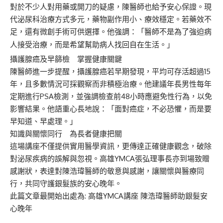
對於不少人對用藥或開刀的疑慮，陳醫師也給予安心保證。現
代泌尿科治療方式多元，藥物副作用小、療效穩定。若藥效不
足，還有微創手術可供選擇。他強調：「醫師不是為了強迫病
人接受治療，而是希望幫助病人找回自在生活。」
攝護腺癌及早篩檢 掌握健康關鍵
陳醫師進一步提醒，攝護腺癌若早期發現，平均可存活超過15
年，且多數情況可採觀察而非積極治療。他建議年長男性每年
定期進行PSA檢測，並強調檢查前48小時應避免性行為，以免
影響結果。他語重心長地說：「面對癌症，不必恐懼，而是要
早知道、早處理。」
知識與關懷同行 為長者健康把關
這場講座不僅提供實用醫學資訊，更傳達正確健康觀念，破除
對泌尿疾病的誤解與忽視。高雄YMCA張弘理事長亦到場致贈
感謝狀，表達對陳浩瑋醫師的敬意與感謝，讓關懷與醫療同
行，共同守護銀髮族的安心晚年。
此篇文章最開始出處為:
高雄YMCA講座 陳浩瑋醫師助銀髮安
心晚年