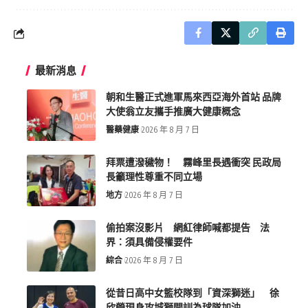
最新消息
朝和生醫正式進軍馬來西亞海外首站 品牌
大使翁立友攜手推廣大健康概念
醫藥健康
2026 年 8 月 7 日
拜票遭潑穢物！ 霧峰里長遇衝突 民政局
長籲理性尊重不同立場
地方
2026 年 8 月 7 日
偷拍案沒影片 網紅律師喊都提告 法
界：須具備侵權要件
綜合
2026 年 8 月 7 日
從昔日高中女籃校隊到「資深獅迷」 徐
欣瑩現身攻城獅開訓為球隊加油