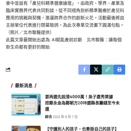
會中並設有「產兒科精準健康論壇」，由政府、學界、產業及
臨床實務界代表共同對談，從不同視角剖析精準醫療於產兒科
應用的挑戰與契機，激盪跨界合作的創新火花。活動最後將由
主辦單位代表進行閉幕致詞，為此次專業交流畫下圓滿句點。
（照片／北市聯醫提供）
此篇文章最開始出處為:
AI賦能產前診斷 北市聯醫：讓每個
新生命都有更好的開始
最新消息
要再選先說清4000萬！吳子嘉秀票據
控鄭永金為鄭朝方2018選縣長籌錢至今未
還
綜合
2026 年 8 月 7 日
【守護別人的孩子，也牽掛自己的孩子】