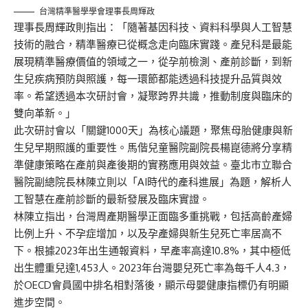
台灣精準醫學學會理事長周輝政
理事長周輝政則指出：「隨著基因科技、資料科學與人工智慧
技術的融合，精準醫療已從概念走向臨床實踐。產兒科是最能
展現精準醫療價值的領域之一，從孕前檢測、產前診斷，到新
生兒疾病預防與照護，每一環節都能透過科技提升品質與效
率。希望透過本次研討會，凝聚跨界共識，推動制度與臨床的
雙向革新。」
此次研討會以「關鍵1000天」為核心議題，聚焦母胎健康與新
生兒早期照護的重要性。馬偕兒童醫院副院長楊崑德將分享精
準健康策略在產前與產後期的實務應用與效益。臺北市立聯合
醫院副總院長林陳立則以「AI時代的產科進展」為題，解析人
工智慧在產前診斷的最新發展及臨床實證。
林陳立指出，台灣周產期醫學正面臨多重挑戰，包括高齡產婦
比例上升、不孕症增加，以及孕產婦與新生兒死亡率居高不
下。根據2023年出生通報資料，早產率高達10.8%，其中極低
出生體重兒達1,453人。2023年台灣嬰兒死亡率為每千人4.3，
於OECD會員國中排名相對落後，顯示母嬰健康指標仍有明顯
進步空間。