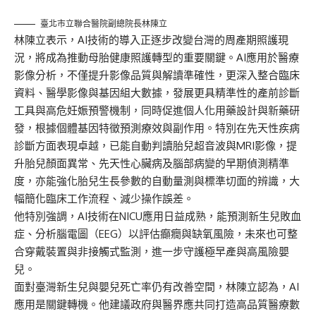
臺北市立聯合醫院副總院長林陳立
林陳立表示，AI技術的導入正逐步改變台灣的周產期照護現
況，將成為推動母胎健康照護轉型的重要關鍵。AI應用於醫療
影像分析，不僅提升影像品質與解讀準確性，更深入整合臨床
資料、醫學影像與基因組大數據，發展更具精準性的產前診斷
工具與高危妊娠預警機制，同時促進個人化用藥設計與新藥研
發，根據個體基因特徵預測療效與副作用。特別在先天性疾病
診斷方面表現卓越，已能自動判讀胎兒超音波與MRI影像，提
升胎兒顏面異常、先天性心臟病及腦部病變的早期偵測精準
度，亦能強化胎兒生長參數的自動量測與標準切面的辨識，大
幅簡化臨床工作流程、減少操作誤差。
他特別強調，AI技術在NICU應用日益成熟，能預測新生兒敗血
症、分析腦電圖（EEG）以評估癲癇與缺氧風險，未來也可整
合穿戴裝置與非接觸式監測，進一步守護極早產與高風險嬰
兒。
面對臺灣新生兒與嬰兒死亡率仍有改善空間，林陳立認為，AI
應用是關鍵轉機。他建議政府與醫界應共同打造高品質醫療數