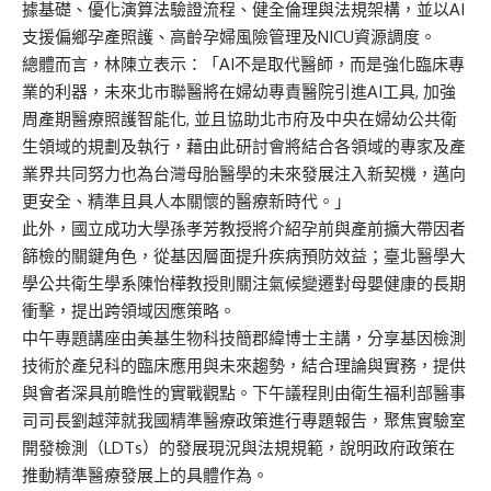
據基礎、優化演算法驗證流程、健全倫理與法規架構，並以AI
支援偏鄉孕產照護、高齡孕婦風險管理及NICU資源調度。
總體而言，林陳立表示：「AI不是取代醫師，而是強化臨床專
業的利器，未來北市聯醫將在婦幼專責醫院引進AI工具, 加強
周產期醫療照護智能化, 並且協助北市府及中央在婦幼公共衛
生領域的規劃及執行，藉由此研討會將結合各領域的專家及產
業界共同努力也為台灣母胎醫學的未來發展注入新契機，邁向
更安全、精準且具人本關懷的醫療新時代。」
此外，國立成功大學孫孝芳教授將介紹孕前與產前擴大帶因者
篩檢的關鍵角色，從基因層面提升疾病預防效益；臺北醫學大
學公共衛生學系陳怡樺教授則關注氣候變遷對母嬰健康的長期
衝擊，提出跨領域因應策略。
中午專題講座由美基生物科技簡郡緯博士主講，分享基因檢測
技術於產兒科的臨床應用與未來趨勢，結合理論與實務，提供
與會者深具前瞻性的實戰觀點。下午議程則由衛生福利部醫事
司司長劉越萍就我國精準醫療政策進行專題報告，聚焦實驗室
開發檢測（LDTs）的發展現況與法規規範，說明政府政策在
推動精準醫療發展上的具體作為。