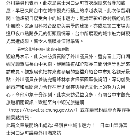
外川議員也表示，此次是富士河口湖町首次組團來台參加旅
展，早已久聞台中在城市觀光行銷上的卓越表現。此次停留期
間，他想親自感受台中的城市魅力；無論是彩虹眷村繽紛的藝
術風貌、宮原眼科融合歷史與美學的建築，亦或是第二市場與
逢甲夜市熱鬧多元的街頭風情等，台中所展現的城市魅力與觀
光營造成果，皆令人讚嘆並值得學習。
眷村文化特色吸引來賓仔細聆聽
觀旅局表示，此次來訪貴賓除了外川議員外，還有富士河口湖
觀光聯盟局長山中秀樹、靜岡鐵道ADP部長三間明治等也是來
訪成員。觀旅局也把握來賓參展的空檔介紹台中市知名觀光景
點，外川議員在參訪完霧峰林家宮保第園區後說明，深切感受
到市府和民間齊力合作在歷史保存與觀光文化上的努力與用
心，令他印象十分深刻，此次來訪受益良多。有關台中市觀光
旅遊相關資訊，歡迎至台中觀光旅遊網
（https://travel.taichung.gov.tw/）或在臉書粉絲專頁搜尋相
關景點資訊。
此篇文章最開始出處為:
盛讚台中城市魅力！ 日本山梨縣富
士河口湖町議員外川滿來訪