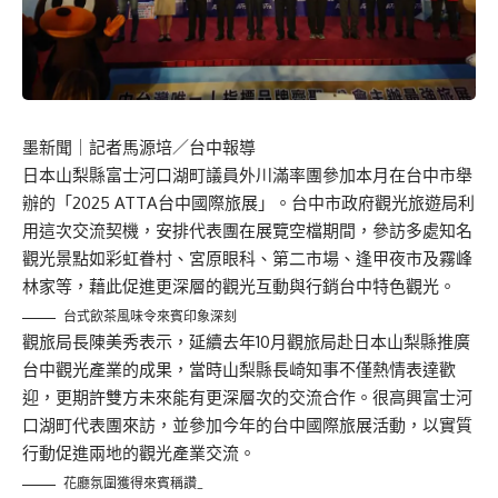
墨新聞
｜記者馬源培／台中報導
日本山梨縣富士河口湖町議員外川滿率團參加本月在台中市舉
辦的「2025 ATTA台中國際旅展」。台中市政府觀光旅遊局利
用這次交流契機，安排代表團在展覽空檔期間，參訪多處知名
觀光景點如彩虹眷村、宮原眼科、第二市場、逢甲夜市及霧峰
林家等，藉此促進更深層的觀光互動與行銷台中特色觀光。
台式飲茶風味令來賓印象深刻
觀旅局長陳美秀表示，延續去年10月觀旅局赴日本山梨縣推廣
台中觀光產業的成果，當時山梨縣長崎知事不僅熱情表達歡
迎，更期許雙方未來能有更深層次的交流合作。很高興富士河
口湖町代表團來訪，並參加今年的台中國際旅展活動，以實質
行動促進兩地的觀光產業交流。
花廳氛圍獲得來賓稱讚_