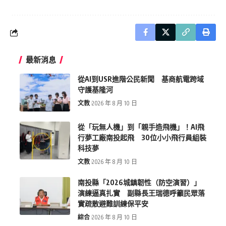
最新消息
從AI到USR進階公民新聞 基商航電跨域
守護基隆河
文教
2026 年 8 月 10 日
從「玩無人機」到「親手造飛機」！AI飛
行夢工廠南投起飛 30位小小飛行員組裝
科技夢
文教
2026 年 8 月 10 日
南投縣「2026城鎮韌性（防空演習）」
演練逼真扎實 副縣長王瑞德呼籲民眾落
實疏散避難訓練保平安
綜合
2026 年 8 月 10 日