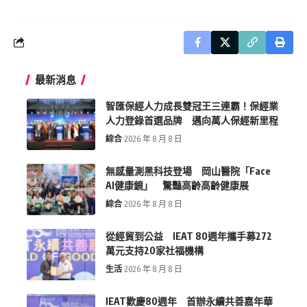
最新消息
智匯保經人力成長雙冠王三連霸！保經業
人力登錄首選品牌 邁向萬人保經新里程
綜合
2026 年 8 月 8 日
無感量測黑科技登場 岡山醫院「Face
AI健康鏡」 驚豔高齡高齡健康展
綜合
2026 年 8 月 8 日
從經貿到公益 IEAT 80週年攜手募272
萬元支持20家社福機構
生活
2026 年 8 月 8 日
IEAT歡慶80週年 首辦永續共善嘉年華