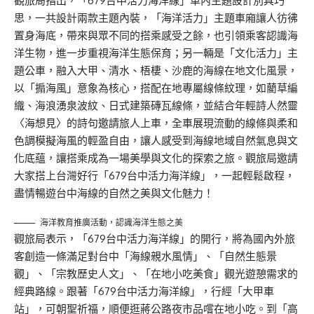
觀旅局指出，「679台中活力海洋線」車內主題設計別具巧
思，一共設計兩款主題內裝，「海洋活力」主題車廂讓人彷彿
置身海底，帶來與眾不同的搭乘感受之餘，也引領乘客認識海
洋生物，進一步重視海洋生態保育；另一輛是「文化活力」主
題公車，融入大甲、清水、梧棲、沙鹿的海線在地文化風景，
以「搧海風」意象為核心，搭配在地專屬線條紋理，如藺草編
織、海浪湧泉波紋、日式建築磚瓦線條，並結合年輕詩人然靈
〈海想見〉的詩句邀請旅人上車，全車展現流動的線條與柔和
色調模擬海風的輕盈自由，讓人感受到海線地域自然氣息與文
化底蘊，讓搭乘成為一場美學與文化的探索之旅。觀旅局邀請
大家搭上台灣好行「679台中活力海洋線」，一起輕鬆啟程，
盡情暢遊台中海線的自然之美與文化魅力！
海洋教育推廣活動，認識海洋生態之美
觀旅局表示，「679台中活力海洋線」的開行，將為國內外旅
客創造一條滿足對台中「海線親水風情」、「自然生態景
觀」、「宗教歷史人文」、「在地小吃美食」觀光遊憩需求的
經典路線。跟著「679台中活力海洋線」，行經「大甲車
站」，可朝聖祈福，順便逛蔣公路夜市品嚐在地小吃。到「高