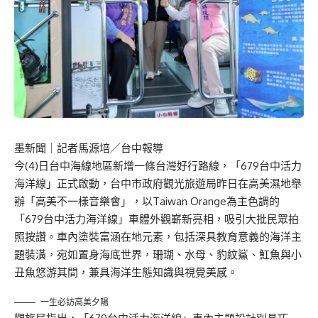
墨新聞
｜記者馬源培／台中報導
今(4)日台中海線地區新增一條台灣好行路線，「679台中活力
海洋線」正式啟動，台中市政府觀光旅遊局昨日在高美濕地舉
辦「高美不一樣音樂會」，以Taiwan Orange為主色調的
「679台中活力海洋線」車體外觀嶄新亮相，吸引大批民眾拍
照按讚。車內塗裝富涵在地元素，包括深具教育意義的海洋主
題裝潢，宛如置身海底世界，珊瑚、水母、豹紋鯊、魟魚與小
丑魚悠游其間，兼具海洋生態知識與視覺美感。
一生必訪高美夕陽