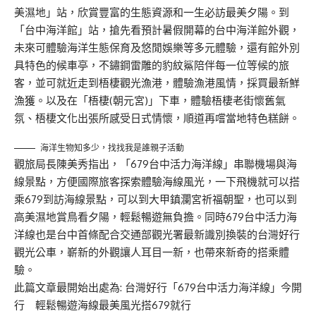
美濕地」站，欣賞豐富的生態資源和一生必訪最美夕陽。到
「台中海洋館」站，搶先看預計暑假開幕的台中海洋館外觀，
未來可體驗海洋生態保育及悠閒娛樂等多元體驗，還有館外別
具特色的候車亭，不鏽鋼雷雕的豹紋鯊陪伴每一位等候的旅
客，並可就近走到梧棲觀光漁港，體驗漁港風情，採買最新鮮
漁獲。以及在「梧棲(朝元宮)」下車，體驗梧棲老街懷舊氣
氛、梧棲文化出張所感受日式情懷，順道再嚐當地特色糕餅。
海洋生物知多少，找找我是誰親子活動
觀旅局長陳美秀指出，「679台中活力海洋線」串聯機場與海
線景點，方便國際旅客探索體驗海線風光，一下飛機就可以搭
乘679到訪海線景點，可以到大甲鎮瀾宮祈福朝聖，也可以到
高美濕地賞鳥看夕陽，輕鬆暢遊無負擔。同時679台中活力海
洋線也是台中首條配合交通部觀光署最新識別換裝的台灣好行
觀光公車，嶄新的外觀讓人耳目一新，也帶來新奇的搭乘體
驗。
此篇文章最開始出處為:
台灣好行「679台中活力海洋線」今開
行 輕鬆暢遊海線最美風光搭679就行