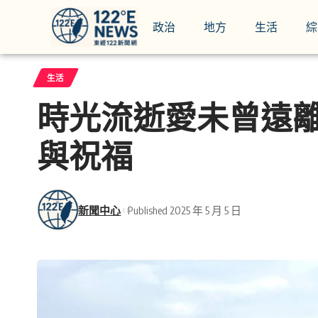
政治
地方
生活
綜
生活
時光流逝愛未曾遠
與祝福
新聞中心
Published 2025 年 5 月 5 日