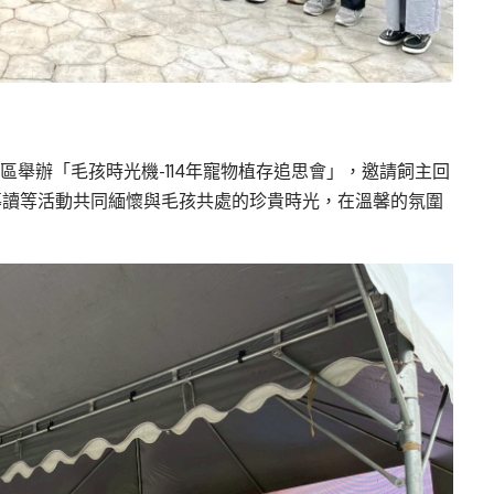
園區舉辦「毛孩時光機-114年寵物植存追思會」，邀請飼主回
導讀等活動共同緬懷與毛孩共處的珍貴時光，在溫馨的氛圍