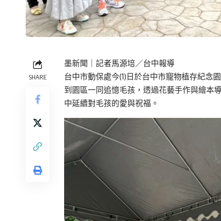
墨新聞
｜記者馬源培／台中報導
台中市動保處今(1)日於台中市寵物植存紀念
SHARE
到園區一同追憶毛孩，透過花藝手作與繪本
中延續對毛孩的愛與祝福。