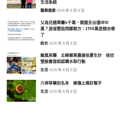
生活系統
醫藥健康
2026 年 8 月 8 日
父為兒選舉籌4千萬、競選支出僅1810
萬？游淑慧追問鄭朝方：2190萬差額去哪
了
綜合
2026 年 8 月 8 日
颱風來襲 五峰鄉果農搶收憂生計 徐欣
瑩臉書發起認購水梨行動
生活
2026 年 8 月 8 日
六神草藥別名多 療傷止痛好幫手
生活
2026 年 8 月 8 日