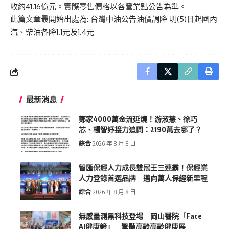
收約41.16億元。實際零售價格以各營業點公告為準。
此篇文章最開始出處為:
台灣中油公告油價調降 明(5)日起國內
汽、柴油各降1.1元及1.4元
最新消息
鄭家4000萬金流延燒！游淑慧、徐巧
芯、楊智妤接力追問：2190萬去哪了？
綜合
2026 年 8 月 8 日
智匯保經人力成長雙冠王三連霸！保經業
人力登錄首選品牌 邁向萬人保經新里程
綜合
2026 年 8 月 8 日
無感量測黑科技登場 岡山醫院「Face
AI健康鏡」 驚豔高齡高齡健康展