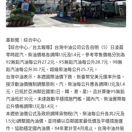
墨新聞
｜綜合中心
【綜合中心／台北報導】台灣中油公司公告自明（5）日凌晨
零時起汽、柴油價格各調降1.1元及1.4元，參考零售價格分別為
92無鉛汽油每公升27.2元、95無鉛汽油每公升28.7元、98無
鉛汽油每公升30.7元、超級柴油每公升25.7元。
台灣中油表示，本週國際油價下跌、新臺幣兌美元匯率升值，
按浮動油價機制調整原則，汽、柴油每公升應各調降1.1元及1.4
元，已低於亞洲鄰近國家(日、韓、港、星)，且計算後95無鉛
汽油低於30元，未達啟動平穩措施門檻，國內汽、柴油實際每
公升價格調降1.1元及1.4元。
本週依油價公式及政府調降貨物稅(汽、柴油每公升各共2元及
1.5元)調整國內油價，並持續以亞鄰國家最低價及平穩措施運
作，協助穩定國內油價，114年累計至4月底止，台灣中油共吸