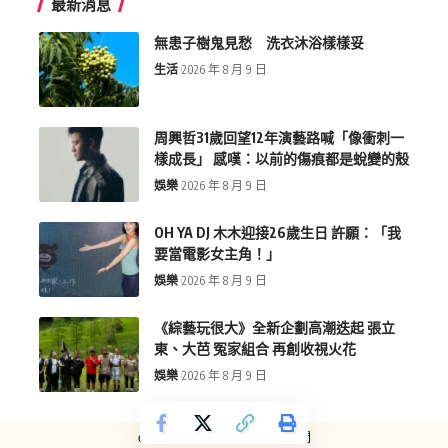
最新消息
無患子樹鬼見愁 洗衣沐浴樣樣妥
生活
2026 年 8 月 9 日
周興哲31歲回望12年演藝路喊「像衝刺一
樣成長」 感嘆：以前的傷痕都是蛻變的殼
娛樂
2026 年 8 月 9 日
OH YA DJ 木木迎接26歲生日 許願：「我
要當電影女主角！」
娛樂
2026 年 8 月 9 日
《綜藝玩很大》全新企劃高潮迭起 張立
東、大芭 冤家組合 再創收視火花
娛樂
2026 年 8 月 9 日
copyright © more-new.tw 墨新聞