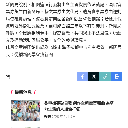
新聞局說明，相關違法行為將由各主管機關依法裁處，演唱會
票券黃牛由新聞局、藝文票券由文化局、體育賽事票券由運動
局依權責辦理，違者將處票面金額10倍至50倍罰鍰；若使用假
資料或外掛程式搶票，更可能面臨三年以下有期徒刑。新聞局
呼籲，全民應拒絕黃牛、提高警覺，共同遏止不法風氣，讓藝
文及運動活動回歸公平、安全的參與環境。
此篇文章最開始出處為:
6縣市學子搶報中市府主播營 新聞局
長：從播新聞學會辨新聞
最新消息
吳申梅突破自我 創作全新電音舞曲 為努
力生活的人加油打氣
娛樂
2026 年 8 月 5 日