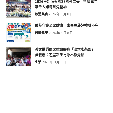
2026王功漁火節88節連二天 祈福嘉年
華千人烤蚵首先登場
旅遊美食
2026 年 8 月 8 日
戒菸守護全家健康 來嘉戒菸好禮獎不完
醫藥健康
2026 年 8 月 8 日
黃文醫師故居重啟變身「津本喫茶部」
黃敏惠：老屋新生再添木都亮點
生活
2026 年 8 月 8 日