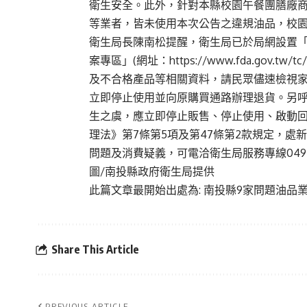
衛生安全。此外，針對本縣校園午餐團膳廠
等業者，皆未使用本次公告之違規油品，校
衛生局長陳南松提醒，衛生局已於局網設置「
案專區」(網址：https://www.fda.gov.tw/tc
及不合格產品等相關資料，請民眾儘速檢視
立即停止使用並向原購買通路辦理退貨。另
生之虞，應立即停止販售、停止使用、啟動
理法》第7條第5項及第47條第2款規定，處
問題及消費疑義，可電洽衛生局服務專線049-22
圖/南投縣政府衛生局提供
此篇文章最開始出處為:
南投縣9家問題油品業
Share This Article
PREVIOUS ARTICLE