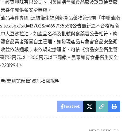
商，經查興味有限公司、同美團膳盒餐食品廠及玖玖便當廠
園營養午餐供餐安全無虞。
油品事件專區｣連結衛生福利部食品藥物管理署「中聯油脂
/site.aspx?sid=13702&r=1697135551)公告最新之不合格廠商
家中大豆沙拉油，如產品名稱及批號與食藥署公告相符，應
呼籲食品業者落實自主管理，如發現產品有危害食品安全衛
回收並依法通報；未依規定辦理者，可依《食品安全衛生管
新臺幣3萬元以上300萬元以下罰鍰。民眾如有食品衛生安全
31994。
者(苯駢芘超標)資訊揭露說明
Facebook
NEXT ARTICLE