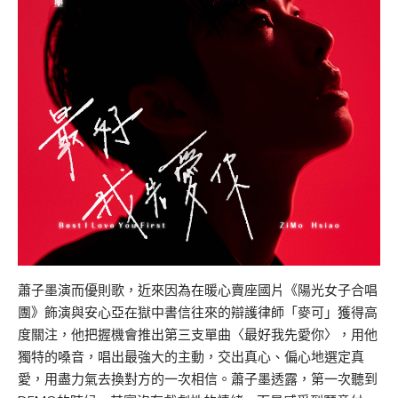
蕭子墨演而優則歌，近來因為在暖心賣座國片《陽光女子合唱
團》飾演與安心亞在獄中書信往來的辯護律師「麥可」獲得高
度關注，他把握機會推出第三支單曲〈最好我先愛你〉，用他
獨特的嗓音，唱出最強大的主動，交出真心、偏心地選定真
愛，用盡力氣去換對方的一次相信。蕭子墨透露，第一次聽到