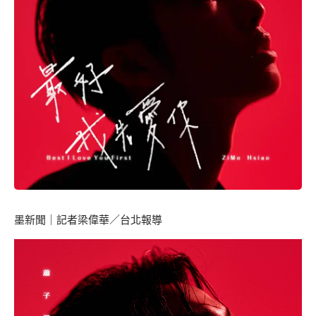
墨新聞
｜記者梁偉華／台北報導