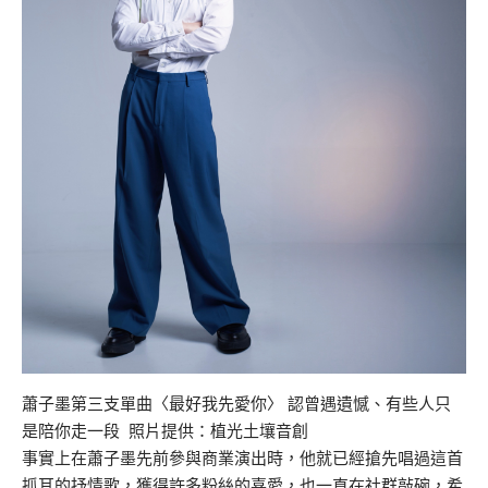
蕭子墨第三支單曲〈最好我先愛你〉 認曾遇遺憾、有些人只
是陪你走一段 照片提供：植光土壤音創
事實上在蕭子墨先前參與商業演出時，他就已經搶先唱過這首
抓耳的抒情歌，獲得許多粉絲的喜愛，也一直在社群敲碗，希