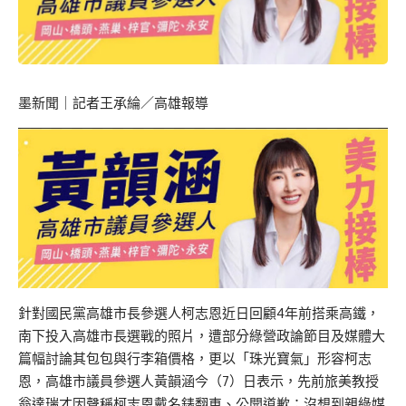
墨新聞
｜記者王承綸／高雄報導
針對國民黨高雄市長參選人柯志恩近日回顧4年前搭乘高鐵，
南下投入高雄市長選戰的照片，遭部分綠營政論節目及媒體大
篇幅討論其包包與行李箱價格，更以「珠光寶氣」形容柯志
恩，高雄市議員參選人黃韻涵今（7）日表示，先前旅美教授
翁達瑞才因聲稱柯志恩戴名錶翻車、公開道歉；沒想到親綠媒