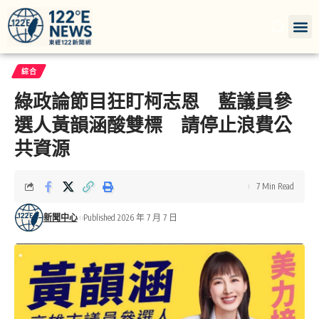
綜合
綠政論節目狂盯柯志恩 藍議員參
選人黃韻涵酸雙標 請停止浪費公
共資源
7 Min Read
新聞中心
Published 2026 年 7 月 7 日