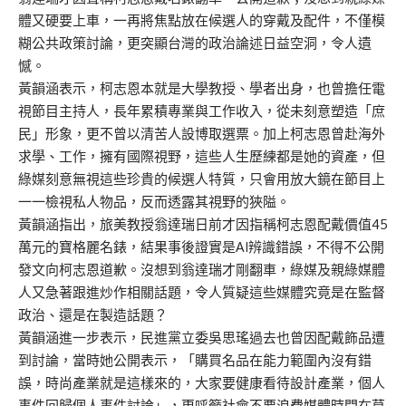
體又硬要上車，一再將焦點放在候選人的穿戴及配件，不僅模
糊公共政策討論，更突顯台灣的政治論述日益空洞，令人遺
憾。
黃韻涵表示，柯志恩本就是大學教授、學者出身，也曾擔任電
視節目主持人，長年累積專業與工作收入，從未刻意塑造「庶
民」形象，更不曾以清苦人設博取選票。加上柯志恩曾赴海外
求學、工作，擁有國際視野，這些人生歷練都是她的資產，但
綠媒刻意無視這些珍貴的候選人特質，只會用放大鏡在節目上
一一檢視私人物品，反而透露其視野的狹隘。
黃韻涵指出，旅美教授翁達瑞日前才因指稱柯志恩配戴價值45
萬元的寶格麗名錶，結果事後證實是AI辨識錯誤，不得不公開
發文向柯志恩道歉。沒想到翁達瑞才剛翻車，綠媒及親綠媒體
人又急著跟進炒作相關話題，令人質疑這些媒體究竟是在監督
政治、還是在製造話題？
黃韻涵進一步表示，民進黨立委吳思瑤過去也曾因配戴飾品遭
到討論，當時她公開表示，「購買名品在能力範圍內沒有錯
誤，時尚產業就是這樣來的，大家要健康看待設計產業，個人
事件回歸個人事件討論」，更呼籲社會不要浪費媒體時間在莫