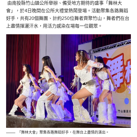
由南投縣竹山鎮公所舉辦、備受地方期待的盛事「舞林大
會」，於4日晚間在公所大禮堂熱鬧登場。活動聚集各路舞蹈
好手，共有20個舞團、計約250位舞者齊聚竹山，舞者們在台
上盡情揮灑汗水，用活力感染在場每一位觀眾。
「舞林大會」聚集各路舞蹈好手，在舞台上盡情的演出。