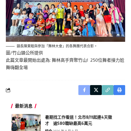
鎮長陳東睦與參加「舞林大會」的各舞團代表合影。
圖/
竹山鎮公所提供
此篇文章最開始出處為:
舞林高手齊聚竹山! 250位舞者接力尬
舞嗨翻全場
最新消息
暑期找工作看這！北市8/11起連4天徵
才 逾580職缺最高6萬元