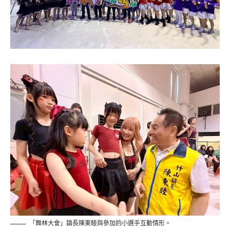
「舞林大會」鎮長陳東睦與參加的小選手互動情形。