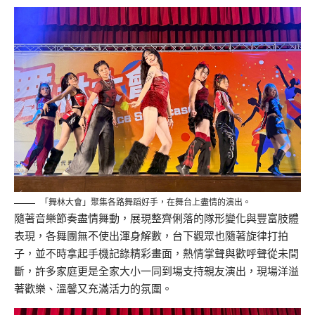
「舞林大會」聚集各路舞蹈好手，在舞台上盡情的演出。
隨著音樂節奏盡情舞動，展現整齊俐落的隊形變化與豐富肢體
表現，各舞團無不使出渾身解數，台下觀眾也隨著旋律打拍
子，並不時拿起手機記錄精彩畫面，熱情掌聲與歡呼聲從未間
斷，許多家庭更是全家大小一同到場支持親友演出，現場洋溢
著歡樂、溫馨又充滿活力的氛圍。