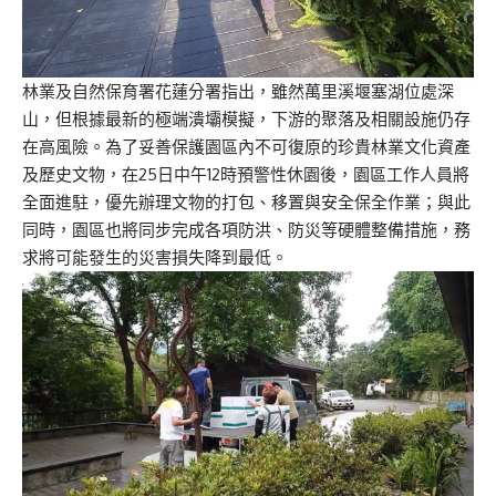
林業及自然保育署花蓮分署指出，雖然萬里溪堰塞湖位處深
山，但根據最新的極端潰壩模擬，下游的聚落及相關設施仍存
在高風險。為了妥善保護園區內不可復原的珍貴林業文化資產
及歷史文物，在25日中午12時預警性休園後，園區工作人員將
全面進駐，優先辦理文物的打包、移置與安全保全作業；與此
同時，園區也將同步完成各項防洪、防災等硬體整備措施，務
求將可能發生的災害損失降到最低。