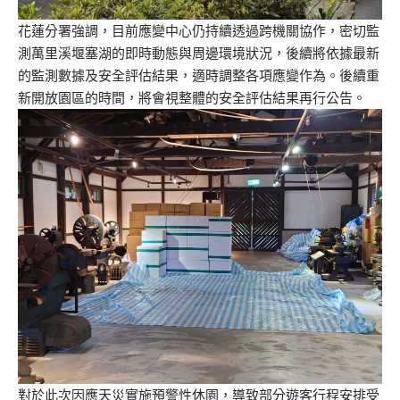
花蓮分署強調，目前應變中心仍持續透過跨機關協作，密切監
測萬里溪堰塞湖的即時動態與周邊環境狀況，後續將依據最新
的監測數據及安全評估結果，適時調整各項應變作為。後續重
新開放園區的時間，將會視整體的安全評估結果再行公告。
對於此次因應天災實施預警性休園，導致部分遊客行程安排受