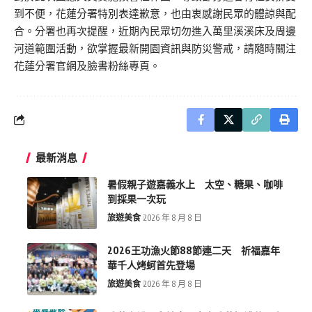
到不便，花蓮分署特別表達歉意，也由衷感謝民眾的體諒與配
合。分署也再次提醒，近期內民眾切勿進入萬里溪溪床及周邊
河道範圍活動，欲掌握最新開園資訊與防災警戒，請隨時關注
花蓮分署官網及臉書粉絲專頁。
最新消息
暑假親子遊嘉義水上 太空、糖果、咖啡
到採果一次玩
旅遊美食
2026 年 8 月 8 日
2026王功漁火節88節連二天 祈福嘉年
華千人烤蚵首先登場
旅遊美食
2026 年 8 月 8 日