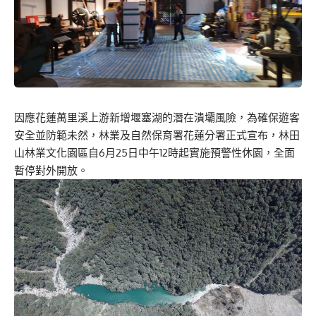
因應花蓮萬里溪上游新增堰塞湖的潛在潰壩風險，為確保遊客
安全並防範未然，林業及自然保育署花蓮分署正式宣布，林田
山林業文化園區自6月25日中午12時起實施預警性休園，全面
暫停對外開放。