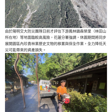
由於陽明交大防災團隊日前才評估下游鳳林鎮森榮里（林田山
所在地）等地面臨較高風險，花蓮分署強調，休園期間將同步
展開園區內珍貴林業歷史文物的移置與保全作業，全力降低天
災可能帶來的資產損失。