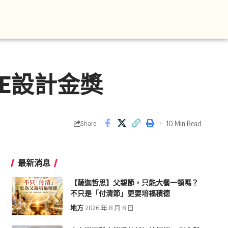
EE設計金獎
10 Min Read
Share
最新消息
【薩迦哲思】父親節，只能大餐一頓嗎？
不只是「付清節」更要培福積德
地方
2026 年 8 月 8 日