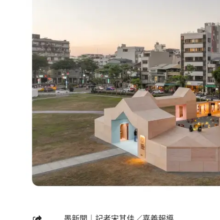
墨新聞
｜記者宋其佳／嘉義報導