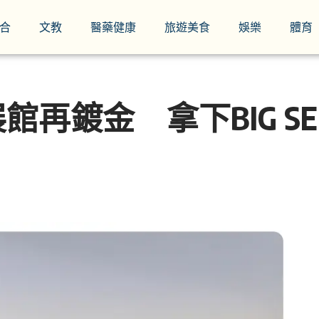
合
文教
醫藥健康
旅遊美食
娛樂
體育
再鍍金 拿下BIG S