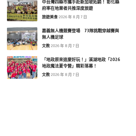
中台灣四縣市攜手赴新加坡拓銷！ 彰化縣
府率在地業者共推深度旅遊
旅遊美食
2026 年 8 月 7 日
嘉義無人機競賽登場 73隊挑戰穿越賽與
無人機足球
文教
2026 年 8 月 7 日
「地政原來這麼好玩！」溪湖地政「2026
地政魔法夏令營」精彩落幕！
文教
2026 年 8 月 7 日