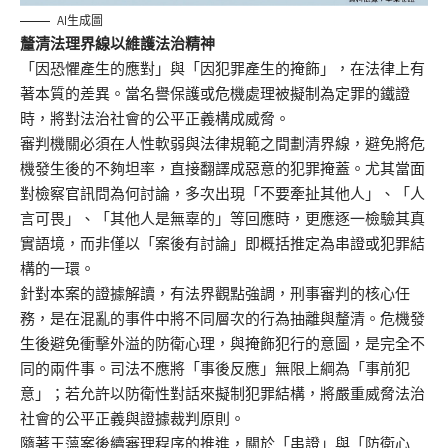
AI生成圖
釐清法理界線以維護法治精神
「因恐懼產生的應對」與「因犯罪產生的掩飾」，在法律上有
著本質的差異。當名譽保護或危機處理被擬制為定罪的鐵證
時，將對法治社會的公平正義構成威脅。
審判機關必須在人性軟弱與法律規範之間劃清界線，避免將危
機發生後的不夠坦率，直接翻譯成惡意的犯罪掩蓋。尤其當面
對檢察官訊問為何討論，多次出現「不要牽扯其他人」、「人
言可畏」、「其他人是無辜的」等回應時，更應逐一檢驗其真
實語境，而非僅以「案後有討論」即概括推定為串證或犯罪結
構的一環。
針對本案的證據解讀，有法界觀點強調，刑事審判的核心任
務，是在混亂的事件中將不同層次的行為抽離與釐清。危機發
生後避免衝擊外溢的防衛心理，與掩飾犯行的意圖，是完全不
同的兩件事。司法不應將「事後反應」無限上綱為「事前犯
意」；若允許以防衛性對話來擬制犯罪結構，將嚴重威脅法治
社會的公平正義與證據裁判原則。
隨著王薀案後續審理程序的推進，關於「串證」與「防衛心