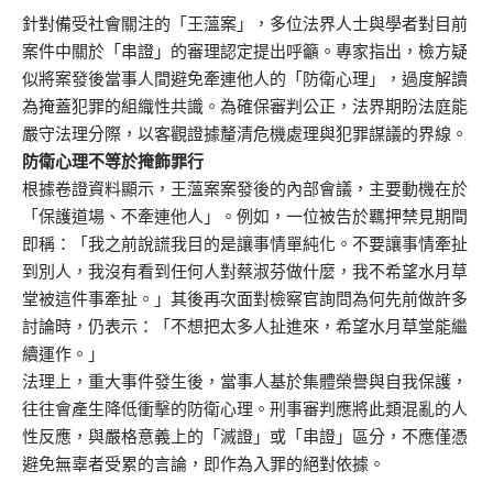
針對備受社會關注的「王薀案」，多位法界人士與學者對目前
案件中關於「串證」的審理認定提出呼籲。專家指出，檢方疑
似將案發後當事人間避免牽連他人的「防衛心理」，過度解讀
為掩蓋犯罪的組織性共識。為確保審判公正，法界期盼法庭能
嚴守法理分際，以客觀證據釐清危機處理與犯罪謀議的界線。
防衛心理不等於掩飾罪行
根據卷證資料顯示，王薀案案發後的內部會議，主要動機在於
「保護道場、不牽連他人」。例如，一位被告於羈押禁見期間
即稱：「我之前說謊我目的是讓事情單純化。不要讓事情牽扯
到別人，我沒有看到任何人對蔡淑芬做什麼，我不希望水月草
堂被這件事牽扯。」其後再次面對檢察官詢問為何先前做許多
討論時，仍表示：「不想把太多人扯進來，希望水月草堂能繼
續運作。」
法理上，重大事件發生後，當事人基於集體榮譽與自我保護，
往往會產生降低衝擊的防衛心理。刑事審判應將此類混亂的人
性反應，與嚴格意義上的「滅證」或「串證」區分，不應僅憑
避免無辜者受累的言論，即作為入罪的絕對依據。