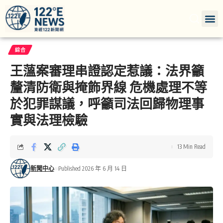
綜合
王薀案審理串證認定惹議：法界籲
釐清防衛與掩飾界線 危機處理不等
於犯罪謀議，呼籲司法回歸物理事
實與法理檢驗
13 Min Read
新聞中心
Published 2026 年 6 月 14 日