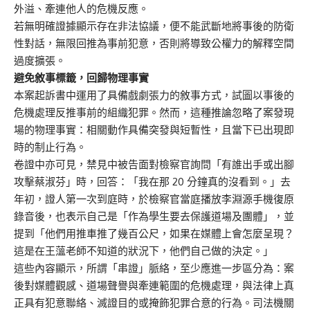
外溢、牽連他人的危機反應。
若無明確證據顯示存在非法協議，便不能武斷地將事後的防衛
性對話，無限回推為事前犯意，否則將導致公權力的解釋空間
過度擴張。
避免敘事標籤，回歸物理事實
本案起訴書中運用了具備戲劇張力的敘事方式，試圖以事後的
危機處理反推事前的組織犯罪。然而，這種推論忽略了案發現
場的物理事實：相關動作具備突發與短暫性，且當下已出現即
時的制止行為。
卷證中亦可見，禁見中被告面對檢察官詢問「有誰出手或出腳
攻擊蔡淑芬」時，回答：「我在那 20 分鐘真的沒看到。」去
年初，證人第一次到庭時，於檢察官當庭播放李淵源手機復原
錄音後，也表示自己是「作為學生要去保護道場及團體」，並
提到「他們用推車推了幾百公尺，如果在媒體上會怎麼呈現？
這是在王薀老師不知道的狀況下，他們自己做的決定。」
這些內容顯示，所謂「串證」脈絡，至少應進一步區分為：案
後對媒體觀感、道場聲譽與牽連範圍的危機處理，與法律上真
正具有犯意聯絡、滅證目的或掩飾犯罪合意的行為。司法機關