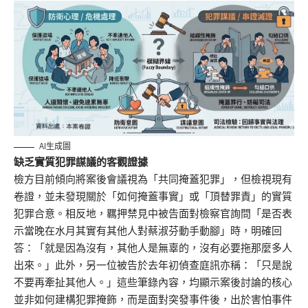
AI生成圖
缺乏實質犯罪謀議的客觀證據
檢方目前傾向將案後會議視為「共同掩蓋犯罪」，但檢視現有
卷證，並未發現關於「如何掩蓋事實」或「頂替罪責」的實質
犯罪合意。相反地，羈押禁見中被告面對檢察官詢問「是否表
示當晚在水月其實有其他人對蔡淑芬動手動腳」時，明確回
答：「就是因為沒有，其他人是無辜的，沒有必要拖那麼多人
出來。」此外，另一位被告於去年初偵查庭訊亦稱：「只是說
不要再牽扯其他人。」這些筆錄內容，均顯示案後討論的核心
並非如何建構犯罪掩飾，而是面對突發事件後，出於害怕事件