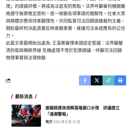
理」的證據評價，將成為法庭攻防焦點。法界呼籲審判機關嚴
格遵守無罪推定原則，逐一檢驗各項事證的關聯性。社會大眾
與媒體亦應保持客觀理性，共同監督司法回歸證據裁判主義，
期盼最終判決能真實反映客觀事實，維護司法系統應有的公信
力。
此篇文章最開始出處為:
王薀案審理串證認定惹議：法界籲釐
清防衛與掩飾界線 危機處理不等於犯罪謀議，呼籲司法回歸
物理事實與法理檢驗
最新消息
謝國樑連夜視察基隆廟口水情 研議建立
「滿潮警報」
地方
2026 年 8 月 10 日