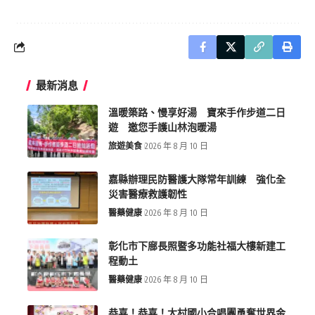
最新消息
溫暖築路、慢享好湯 寶來手作步道二日
遊 邀您手護山林泡暖湯
旅遊美食
2026 年 8 月 10 日
嘉縣辦理民防醫護大隊常年訓練 強化全
災害醫療救護韌性
醫藥健康
2026 年 8 月 10 日
彰化市下廍長照暨多功能社福大樓新建工
程動土
醫藥健康
2026 年 8 月 10 日
恭喜！恭喜！大村國小合唱團勇奪世界金