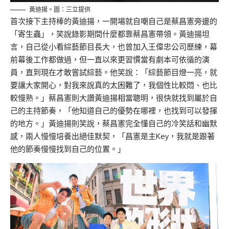
黃迪揚。圖：三立提供
首次接下主持棒的黃迪揚，一開場就自嘲自己是蔡昌憲旁邊的
「寄生蟲」，笑說錄影期間什麼都靠蔡昌憲帶領。黃迪揚坦
言，自己從小看綜藝節目長大，也曾加入王偉忠公司歷練，幕
前幕後工作都做過，但一直以來更習慣當有劇本可依循的演
員，直到現在才敢嘗試綜藝。他笑說：「綜藝節目燈一亮，就
要讓大家開心，對我來說真的太困難了，我個性比較悶、也比
較慢熟。」蔡昌憲則大讚黃迪揚相當聰明，很快就找到屬於自
己的主持節奏，「他知道自己的優勢在哪裡，也找到可以發揮
的地方。」黃迪揚則笑說，蔡昌憲完全懂自己的冷笑話和幽默
感，兩人慢慢培養出絕佳默契，「昌憲是主Key，我就是跟著
他的節奏慢慢找到自己的位置。」