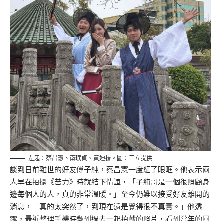
左起：蔡昌憲、南珉貞、黃迪揚。圖：三立提供
談到日前離世的好友傅子純，蔡昌憲一度紅了眼眶。他表示兩
人早在拍攝《苦力》時就結下情誼，「子純哥是一個很照顧身
邊每個人的人，真的非常溫暖。」至今仍難以接受好友離開的
消息，「真的太突然了，到現在還是覺得很不真實。」他透
露，最近整理手機時翻到過去一起拍戲的照片，看到當年的回