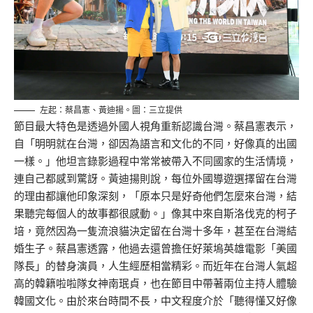
左起：蔡昌憲、黃迪揚。圖：三立提供
節目最大特色是透過外國人視角重新認識台灣。蔡昌憲表示，
自「明明就在台灣，卻因為語言和文化的不同，好像真的出國
一樣。」他坦言錄影過程中常常被帶入不同國家的生活情境，
連自己都感到驚訝。黃迪揚則說，每位外國導遊選擇留在台灣
的理由都讓他印象深刻，「原本只是好奇他們怎麼來台灣，結
果聽完每個人的故事都很感動。」像其中來自斯洛伐克的柯子
培，竟然因為一隻流浪貓決定留在台灣十多年，甚至在台灣結
婚生子。蔡昌憲透露，他過去還曾擔任好萊塢英雄電影「美國
隊長」的替身演員，人生經歷相當精彩。而近年在台灣人氣超
高的韓籍啦啦隊女神南珉貞，也在節目中帶著兩位主持人體驗
韓國文化。由於來台時間不長，中文程度介於「聽得懂又好像