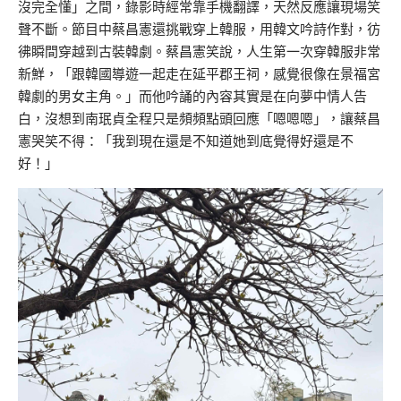
沒完全懂」之間，錄影時經常靠手機翻譯，天然反應讓現場笑
聲不斷。節目中蔡昌憲還挑戰穿上韓服，用韓文吟詩作對，彷
彿瞬間穿越到古裝韓劇。蔡昌憲笑說，人生第一次穿韓服非常
新鮮，「跟韓國導遊一起走在延平郡王祠，感覺很像在景福宮
韓劇的男女主角。」而他吟誦的內容其實是在向夢中情人告
白，沒想到南珉貞全程只是頻頻點頭回應「嗯嗯嗯」，讓蔡昌
憲哭笑不得：「我到現在還是不知道她到底覺得好還是不
好！」