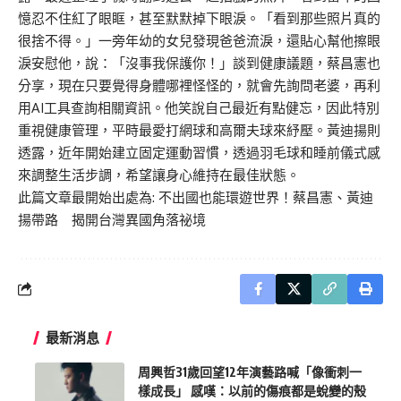
憶忍不住紅了眼眶，甚至默默掉下眼淚。「看到那些照片真的
很捨不得。」一旁年幼的女兒發現爸爸流淚，還貼心幫他擦眼
淚安慰他，說：「沒事我保護你！」談到健康議題，蔡昌憲也
分享，現在只要覺得身體哪裡怪怪的，就會先詢問老婆，再利
用AI工具查詢相關資訊。他笑說自己最近有點健忘，因此特別
重視健康管理，平時最愛打網球和高爾夫球來紓壓。黃迪揚則
透露，近年開始建立固定運動習慣，透過羽毛球和睡前儀式感
來調整生活步調，希望讓身心維持在最佳狀態。
此篇文章最開始出處為:
不出國也能環遊世界！蔡昌憲、黃迪
揚帶路 揭開台灣異國角落祕境
最新消息
周興哲31歲回望12年演藝路喊「像衝刺一
樣成長」 感嘆：以前的傷痕都是蛻變的殼