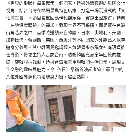
《世界的形狀》每集聚焦一個國家，透過外籍導遊的母國文化
視角，結合台灣在地場景與特色店家，打造一場沉浸式的「文
化博覽會」。節目希望回應現代觀眾從「實際出國旅遊」轉向
「在地深度體驗」的需求，發現世界不再遙遠，而是藏在台灣
街角巷弄之中。首季將邀請來自韓國、日本、奧地利、美國、
加勒比海、俄羅斯、英國、西班牙等不同國家的外籍藝人以導
遊身分參與。其中韓國篇邀請超人氣韓籍啦啦隊女神南珉貞擔
任導遊，帶領主持人走訪台南，體驗韓國充滿童年回憶的椪
糖、穿韓服拍韓劇，透過台灣場景重現韓國生活日常，展現文
化交融的趣味與魅力。今（9日）舉辦首映記者會，節目中的
八位外國導遊也特地現身力挺，場面熱鬧。