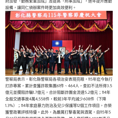
府加發「勤務繁重加成」及提高「刑事加成」，逐年提升應勤
設備，讓同仁偵辦案件時更加高效便利。
警察局表示，彰化縣警察局各項治安表現亮眼，115年迄今執行
打詐專案，累計查獲詐欺集團61件、464人，查扣不法所得3.5
億元並攔阻詐騙1.7億元，合計阻斷詐團金流達5.2億元；114年
全般交通事故4萬4,558件，較前3年平均減少608件（下降
1.3%）；114年家庭暴力防治及兒少保護等12個工作項目，亦榮
獲警政署評核特優。此外，為嚴厲打擊毒駕與酒駕，自115年5