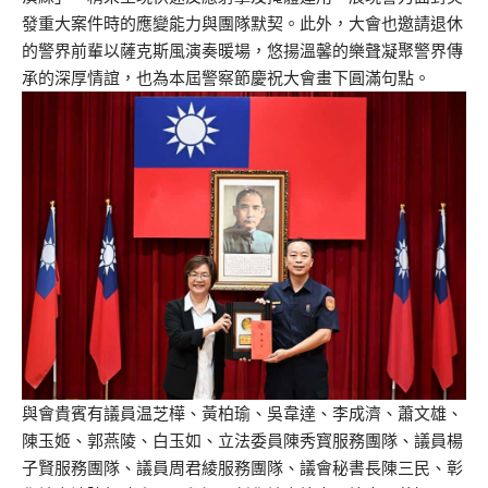
發重大案件時的應變能力與團隊默契。此外，大會也邀請退休
的警界前輩以薩克斯風演奏暖場，悠揚溫馨的樂聲凝聚警界傳
承的深厚情誼，也為本屆警察節慶祝大會畫下圓滿句點。
與會貴賓有議員温芝樺、黃柏瑜、吳韋達、李成濟、蕭文雄、
陳玉姬、郭燕陵、白玉如、立法委員陳秀寳服務團隊、議員楊
子賢服務團隊、議員周君綾服務團隊、議會秘書長陳三民、彰