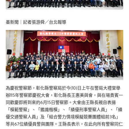
墨新聞
｜記者張游舜／台北報導
為慶祝警察節，彰化縣警察局於今(10)日上午在警局大禮堂舉
辦115年警察節慶祝大會，彰化縣長王惠美與會，與在場貴賓一
同歡慶即將到來的6月15日警察節。大會由王縣長親自表揚
「模範警察」、「鑑識楷模」、「績優刑事警察人員」、「績
優交通警察人員」及「組合警力情境模擬競賽團體組前3名」
等共67位績優員警與團隊。王縣長表示，在此向所有警察同仁