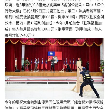
環境，近3年編列10.8億元規劃興建15處辦公廳舍，其中「綜合
行政大樓」已於6月9日正式開工動土；第三，汰換老舊車輛，
編列1.3億元汰換警用汽車108輛、機車282輛，保障執勤安全與
效率；第四，提升福利與加成，今年3月起加發「勤務繁重加
成」每人每月最高增加3,880元、刑事警察「刑事加成」每人
每月增加1,940元。
今年的慶祝大會特別由優秀同仁現場示範「組合警力情境模擬
演練」，精采呈現快速反應射擊及掩體運用，展現警力面對突