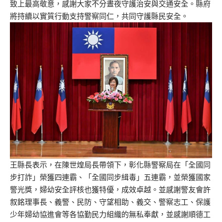
致上最高敬意，感謝大家不分晝夜守護治安與交通安全。縣府
將持續以實質行動支持警察同仁，共同守護縣民安全。
王縣長表示，在陳世煌局長帶領下，彰化縣警察局在「全國同
步打詐」榮獲四連霸、「全國同步緝毒」五連霸，並榮獲國家
警光獎，婦幼安全評核也獲特優，成效卓越。並感謝警友會許
叙銘理事長、義警、民防、守望相助、義交、警察志工、保護
少年婦幼協進會等各協勤民力組織的無私奉獻，並感謝順德工