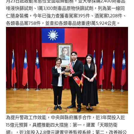
月23日起啟動常態性全面取締勤務，並大舉採購2,400劑毒品
唾液快篩試劑、1萬3,100劑毒品原物快篩試劑，列為第一線同
仁隨身裝備，今年已強力查獲毒駕案395件、酒駕案1,208件、
各類毒品案758件，並查扣各類毒品總重達1萬5,924公克。
為提升警政工作效能，中央與縣府攜手合作，近3年間投入近
15億元預算，具體推動四大措施：第一，建置「天眼防衛
網」，近3年投入2.8億元建置完善監視系統；第二，改善辦公