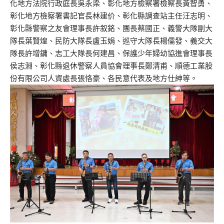
化地方法院行政庭長吳永梁、彰化地方檢察署檢察長黃智勇、
彰化地方檢察署書記官長林建价、彰化縣調查站主任汪志明、
彰化縣警察之友會理事長許叙銘、團長蔡國正、義警大隊副大
隊長葉賢煌、民防大隊長盧玉娟、巡守大隊長楊儒發、義交大
隊長許增鏞、志工大隊長何建昌、保護少年婦幼協進會理事長
侯志淵、彰化縣退休警察人員協會理事長鄭清甫、順德工業股
份有限公司人資處長張恪豪、各民意代表及地方仕紳等。