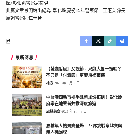
圖/彰化縣警察局提供
此篇文章最開始出處為:
彰化縣慶祝115年警察節 王惠美縣長
感謝警察同仁辛勞
最新消息
【薩迦哲思】父親節，只能大餐一頓嗎？
不只是「付清節」更要培福積德
地方
2026 年 8 月 8 日
中台灣四縣市攜手赴新加坡拓銷！ 彰化縣
府率在地業者共推深度旅遊
旅遊美食
2026 年 8 月 7 日
嘉義無人機競賽登場 73隊挑戰穿越賽與
無人機足球