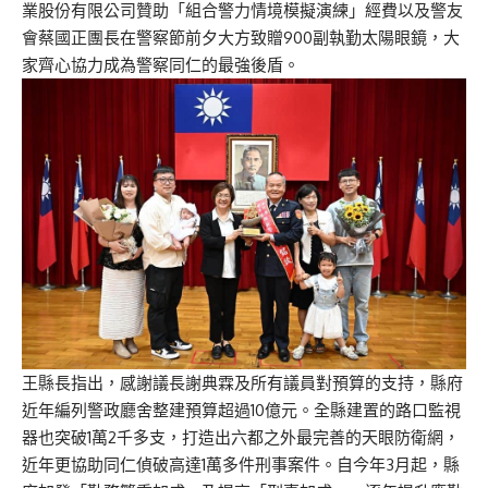
業股份有限公司贊助「組合警力情境模擬演練」經費以及警友
會蔡國正團長在警察節前夕大方致贈900副執勤太陽眼鏡，大
家齊心協力成為警察同仁的最強後盾。
王縣長指出，感謝議長謝典霖及所有議員對預算的支持，縣府
近年編列警政廳舍整建預算超過10億元。全縣建置的路口監視
器也突破1萬2千多支，打造出六都之外最完善的天眼防衛網，
近年更協助同仁偵破高達1萬多件刑事案件。自今年3月起，縣