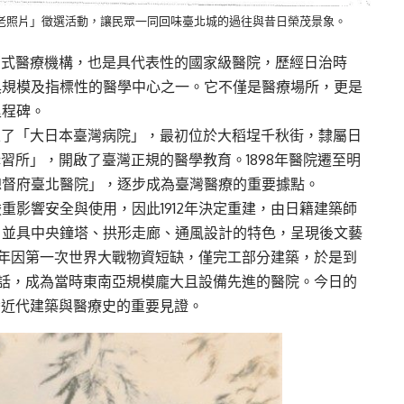
市老照片」徵選活動，讓民眾一同回味臺北城的過往與昔日榮茂景象。
立西式醫療機構，也是具代表性的國家級醫院，歷經日治時
具規模及指標性的醫學中心之一。它不僅是醫療場所，更是
里程碑。
設立了「大日本臺灣病院」，最初位於大稻埕千秋街，隸屬日
講習所」，開啟了臺灣正規的醫學教育。1898年醫院遷至明
總督府臺北醫院」，逐步成為臺灣醫療的重要據點。
重影響安全與使用，因此1912年決定重建，由日籍建築師
，並具中央鐘塔、拱形走廊、通風設計的特色，呈現後文藝
16年因第一次世界大戰物資短缺，僅完工部分建築，於是到
內電話，成為當時東南亞規模龐大且設備先進的醫院。今日的
灣近代建築與醫療史的重要見證。