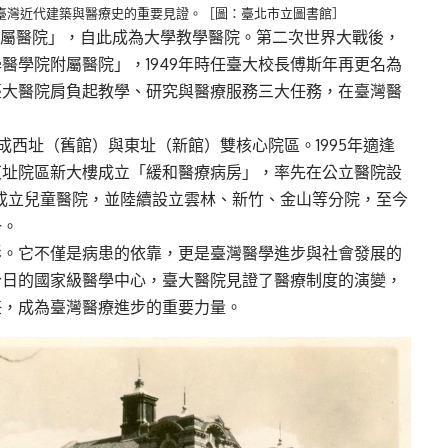
為臺灣近代建築與醫療史的重要見證。［圖：臺北市立圖書館］
部附屬醫院」，自此成為大學教學醫院。第二次世界大戰後，
學醫學院附屬醫院」，1949年時任臺大校長傅斯年再更名為
臺大醫院肩負起教學、研究與醫療服務三大任務，在臺灣醫
形成西址（舊館）與東址（新館）雙核心院區。1995年適逢
東址院區新大樓成立「緩和醫療病房」，率先在公立醫院設
年成立兒童醫院，並陸續設立雲林、新竹、金山等分院，至今
一。
影。它不僅是病患的依靠，更是臺灣醫學進步與社會發展的
今日的國家級醫學中心，臺大醫院見證了醫療制度的演變，
任，成為臺灣醫療進步的重要力量。