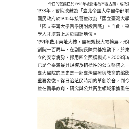
今日的舊館已於1998年被指定為市定古蹟，成
1938年，醫院改隸為「臺北帝國大學醫學
國民政府於1945年接管並改為「國立臺灣大
「國立臺灣大學醫學院附設醫院」。自此，
學人才培育上居於關鍵地位。
1991年啟用東址大樓，醫療規模大幅擴展，
創院一百周年，在副院長陳榮基推動下，於
立的安寧病房，採用四全照護模式。2008
已是全臺灣最具規模及指標性的公立醫院之
臺大醫院的歷史是一部臺灣醫療與教育的縮
重要象徵。從日治殖民時期的草創院舍，到
並在醫學教育、研究與公共衛生領域承擔重