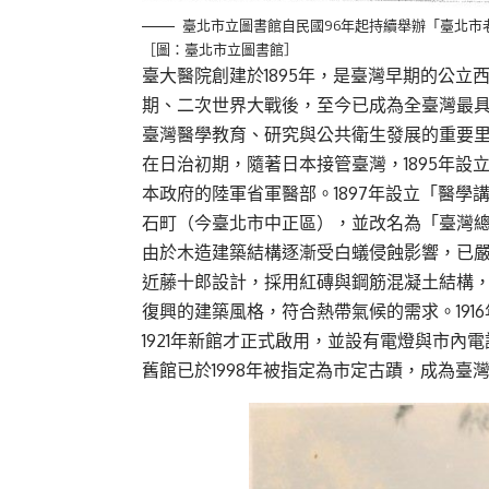
臺北市立圖書館自民國96年起持續舉辦「臺北
［圖：臺北市立圖書館］
臺大醫院創建於1895年，是臺灣早期的公
期、二次世界大戰後，至今已成為全臺灣最
臺灣醫學教育、研究與公共衛生發展的重要
在日治初期，隨著日本接管臺灣，1895年
本政府的陸軍省軍醫部。1897年設立「醫學
石町（今臺北市中正區），並改名為「臺灣
由於木造建築結構逐漸受白蟻侵蝕影響，已嚴
近藤十郎設計，採用紅磚與鋼筋混凝土結構
復興的建築風格，符合熱帶氣候的需求。19
1921年新館才正式啟用，並設有電燈與市
舊館已於1998年被指定為市定古蹟，成為臺