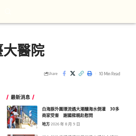
臺大醫院
10 Min Read
Share
最新消息
白海豚外圍環流遇大潮釀海水倒灌 30多
商家受害 謝國樑親赴慰問
地方
2026 年 8 月 9 日