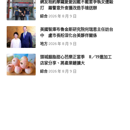
網友相約摩鐵愛愛因戴不戴套爭執女遭毆
打 羅警意外查獲改造手槍送辦
綜合
2026 年 8 月 9 日
美國智庫布魯金斯研究院何瑞恩主任訪台
中 盧市長盼深化台美夥伴關係
地方
2026 年 8 月 9 日
頭城胭脂甜心芭樂正當季 8／19邀加工
店家分享、將產業鏈擴大
綜合
2026 年 8 月 9 日