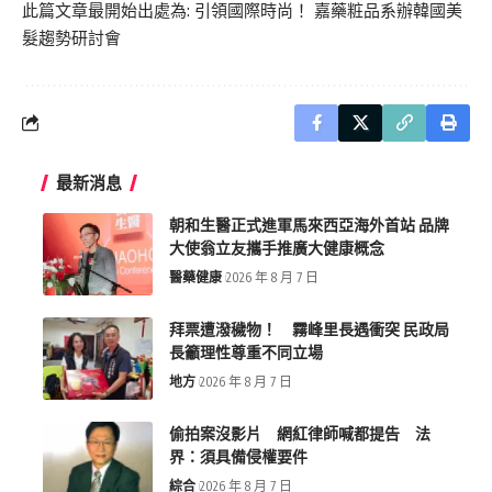
此篇文章最開始出處為:
引領國際時尚！ 嘉藥粧品系辦韓國美
髮趨勢研討會
最新消息
朝和生醫正式進軍馬來西亞海外首站 品牌
大使翁立友攜手推廣大健康概念
醫藥健康
2026 年 8 月 7 日
拜票遭潑穢物！ 霧峰里長遇衝突 民政局
長籲理性尊重不同立場
地方
2026 年 8 月 7 日
偷拍案沒影片 網紅律師喊都提告 法
界：須具備侵權要件
綜合
2026 年 8 月 7 日