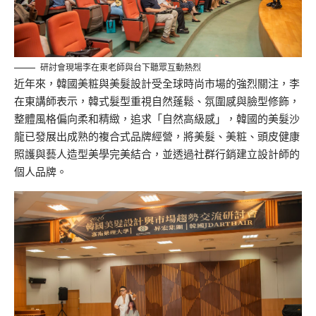
研討會現場李在東老師與台下聽眾互動熱烈
近年來，韓國美粧與美髮設計受全球時尚市場的強烈關注，李
在東講師表示，韓式髮型重視自然蓬鬆、氛圍感與臉型修飾，
整體風格偏向柔和精緻，追求「自然高級感」，韓國的美髮沙
龍已發展出成熟的複合式品牌經營，將美髮、美粧、頭皮健康
照護與藝人造型美學完美結合，並透過社群行銷建立設計師的
個人品牌。