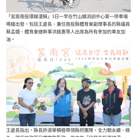
「宜居南投環線漫騎」3日一早在竹山鎮消訓中心第一停車場
鳴槍出發，包括王處長、兼任南投縣體育會副理事長的縣議員
蔡孟娥、體育會總幹事洪銘惠等人出席為所有參加的車友加
油。
王處長指出，縣長許淑華積極帶領縣府團隊，全力朝永續、綠