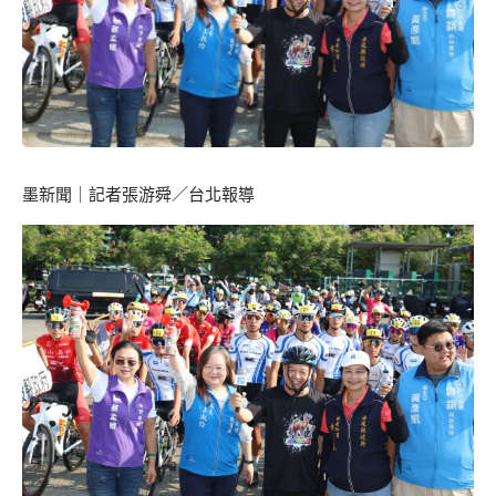
墨新聞
｜記者張游舜／台北報導