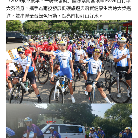
「2026永不放棄．一騎來發財」國際紫南宮環縣99.9K自行車
大賽熱身，攜手為南投發展低碳旅遊與落實健康生活跨大步邁
進，並串聯全台綠色行動，點亮南投好山好水。