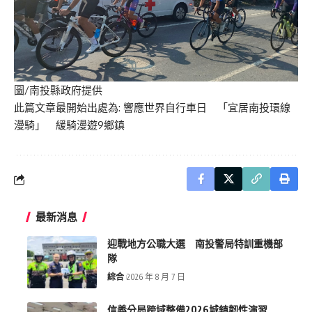
圖/南投縣政府提供
此篇文章最開始出處為:
響應世界自行車日 「宜居南投環線
漫騎」 緩騎漫遊9鄉鎮
最新消息
迎戰地方公職大選 南投警局特訓重機部
隊
綜合
2026 年 8 月 7 日
信義分局跨域整備2026城鎮韌性演習