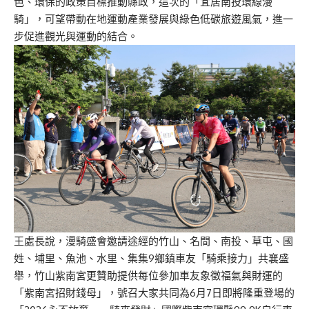
色、環保的政策目標推動縣政，這次的「宜居南投環線漫
騎」，可望帶動在地運動產業發展與綠色低碳旅遊風氣，進一
步促進觀光與運動的結合。
王處長說，漫騎盛會邀請途經的竹山、名間、南投、草屯、國
姓、埔里、魚池、水里、集集9鄉鎮車友「騎乘接力」共襄盛
舉，竹山紫南宮更贊助提供每位參加車友象徵福氣與財運的
「紫南宮招財錢母」，號召大家共同為6月7日即將隆重登場的