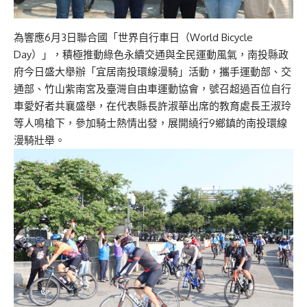
為響應6月3日聯合國「世界自行車日（World Bicycle
Day）」，積極推動綠色永續交通與全民運動風氣，南投縣政
府今日盛大舉辦「宜居南投環線漫騎」活動，攜手運動部、交
通部、竹山紫南宮及臺灣自由車運動協會，號召超過百位自行
車愛好者共襄盛舉，在代表縣長許淑華出席的教育處長王淑玲
等人鳴槍下，參加騎士熱情出發，展開繞行9鄉鎮的南投環線
漫騎壯舉。