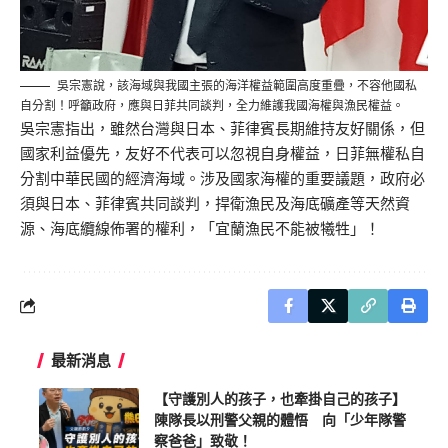
吳宗憲說，該海域與我國主張的海洋權益範圍高度重疊，不容他國私
自分割！呼籲政府，應與日菲共同談判，全力維護我國海權與漁民權益。
吳宗憲指出，雖然台灣與日本、菲律賓長期維持友好關係，但
國家利益優先，友好不代表可以忽視自身權益，日菲無權私自
分割中華民國的經濟海域。涉及國家海權的重要議題，政府必
須與日本、菲律賓共同談判，捍衛漁民及海底礦產等天然資
源、海底纜線佈署的權利，「宜蘭漁民不能被犧牲」！
最新消息
【守護別人的孩子，也牽掛自己的孩子】
陳隊長以刑警父親的體悟 向「少年隊警
察爸爸」致敬！