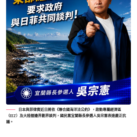
日本與菲律賓近日將依《聯合國海洋法公約》，啟動專屬經濟區
（EEZ）及大陸棚邊界劃界談判，國民黨宜蘭縣長參選人吳宗憲表達嚴正抗
議。