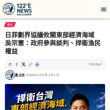
綜合
日菲劃界協議攸關東部經濟海域
吳宗憲：政府參與談判、捍衛漁民
權益
7 Min Read
農 夫林
Published 2026 年 6 月 2 日