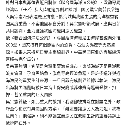
針對日本與菲律賓近日將依《聯合國海洋法公約》，啟動專屬
經濟區（EEZ）及大陸棚邊界劃界談判，國民黨宜蘭縣長參選
人吳宗憲2日表達嚴正抗議。該海域與我國主張的海洋權益範
圍高度重疊，不容他國私自分割！吳宗憲呼籲政府，應與日菲
共同談判，全力維護我國海權與漁民權益。
依《聯合國海洋法公約》，專屬經濟海域是由海岸基線向外推
200浬，國家持有這個範圍內的漁貨、石油與礦產等天然資
源。如果未來按照日菲主張線劃界，中華民國東側的專屬經濟
區將被完全瓜分。
吳宗憲強調，宜蘭是台灣重要漁業縣市，東部海域更是黑潮暖
流交會區，孕育黑鮪魚、旗魚等高經濟魚種，是許多遠洋與近
海漁民的重要生計來源。一旦日菲完成劃界並據以執法，漁民
出海將面臨隨時被日本海上保安廳或菲律賓海巡署登檢、扣
押、甚至重罰的巨大風險。
吳宗憲質疑，如此重大的談判，我國卻被排除在討論之外，政
府至今也沒有具體因應方案，「難道要讓漁民人為刀俎，我為
魚肉？」他強調，絕不能讓宜蘭漁民在攸關生計的重要議題上
被排除在外。