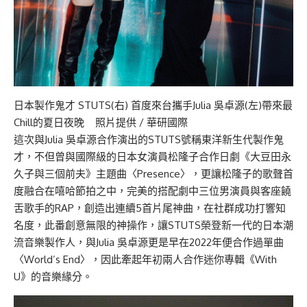
日本製作鬼才 STUTS(右) 首度來台攜手Julia 吳卓源(左)帶來最
Chill的夏日夜晚 照片提供 / 華研國際
這次與Julia 吳卓源合作演出的STUTS號稱東洋新生代製作鬼
才，不但曾與國際級的日本女演員松隆子合作日劇《大豆田永
久子與三個前夫》主題曲〈Presence〉，更讓松隆子的歌聲首
度融合在嘻哈節拍之中，完美的搭配劇中三位男演員與客座饒
舌歌手的RAP，創造出連續5首片尾神曲，在社群成功打響知
名度，此番創意無限的神操作，讓STUTS榮登新一代的日本潮
流音樂製作人，與Julia 吳卓源更是早在2022年便合作過單曲
〈World’s End〉，因此牽起年初兩人合作迷你專輯《With
U》的音樂緣分。