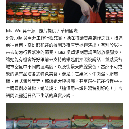
Julia Wu 吳卓源 照片提供 / 華研國際
近期Julia 吳卓源工作行程充實，她在持續音樂創作之餘，接連
前往台南、高雄跟花蓮的校園及夜店等巡迴演出，有別於以往
來去匆匆行程緊湊的節奏，Julia 吳卓源刻意請團隊放慢腳步，
讓她能有機會好好跟前來支持的樂迷們拍照說說話，並感受各
城市空氣中不同的溫濕度，以及街景天際線景色，當然不可或
缺的還有品嚐各式特色美食，像是：芒果冰、牛肉湯、腿庫
飯、台式熱炒等等，都讓她大呼過癮，甚至還在花蓮行程中抽
空購買剝皮辣椒，她笑說：「這個用來燉雞湯特別好吃！」言
語間流露近日私下生活的真實步調。