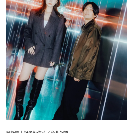
墨新聞
｜記者梁偉華／台北報導