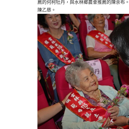
薦的何柯牡丹，與水林鄉農會推薦的陳余布。
陳乙慈。