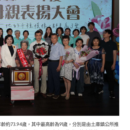
齡約73.94歲，其中最高齡為91歲，分別是由土庫鎮公所推