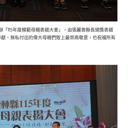
辦「115年度模範母親表揚大會」，由張麗善縣長頒獎表揚
奉獻、無私付出的偉大母親們致上最崇高敬意，也祝福所有