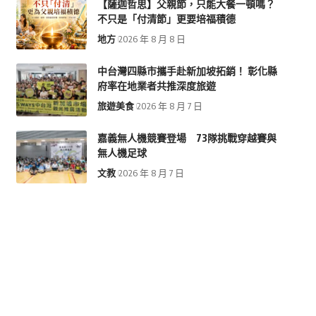
【薩迦哲思】父親節，只能大餐一頓嗎？
不只是「付清節」更要培福積德
地方
2026 年 8 月 8 日
中台灣四縣市攜手赴新加坡拓銷！ 彰化縣
府率在地業者共推深度旅遊
旅遊美食
2026 年 8 月 7 日
嘉義無人機競賽登場 73隊挑戰穿越賽與
無人機足球
文教
2026 年 8 月 7 日