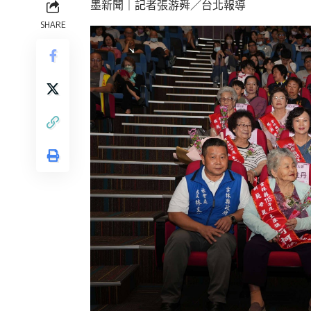
墨新聞
｜記者張游舜／台北報導
SHARE