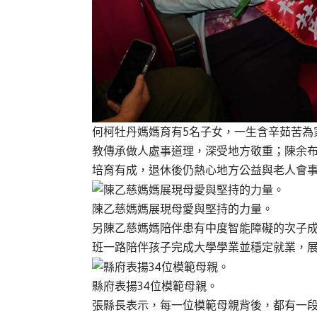
何柯牡丹媽媽育有5名子女，一生含辛茹苦為
教傳承做人處事道理，深受地方敬重；陳余
培育有成，退休後仍熱心地方公益與老人會
陳乙慈媽媽展現母愛與堅持的力量。
另陳乙慈媽媽陪伴患有中度智能障礙的次子
班一路陪伴孩子完成大學學業並穩定就業，
縣府表揚34位模範母親。
張縣長表示，每一位模範母親背後，都有一