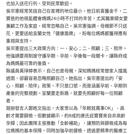
也加入送花行列，受到民眾歡迎。
吳宗憲經常笑說自己在家裡的地位最小，他日前喜獲金千，二
寶爸的他很能體會媽媽24小時不打烊的辛苦，尤其職業婦女要
兼顧工作及家庭，經常忽略自己。吳宗憲強調，母親節不只送
花，更要送給宜蘭女性「健康盾牌」，盼每位媽媽都獲得應有
重視與支持。
吳宗憲提出三大政策方向：一、安心；二、照顧；三、陪伴。
他強調要用制度守護孕期、孕前、孕後每一段關卡，讓縣府成
為媽媽最可靠的後盾。
縣議員黃琤婷表示，自己也是母親，深知媽媽經常替家人擋風
遮雨，卻最容易忽略照顧自己。她指出，吳宗憲提出的「安
心、照顧、陪伴」政策，不只是口號，而是涵蓋孕前、孕期到
產後的完整規劃。宜蘭要走新路，就要先照顧好每一位照顧
者。
競辦發言人鄭皓文指出，大家常以為「年輕就萬事OK」、高
齡才需要篩檢，但數據顯示，約8成的唐氏症寶寶來自非高齡
孕婦；因此團隊主張推動「全齡補助」，讓預防與篩檢成為每
位媽媽的基本保障。同時加強孕前健檢，透過更精準的醫療工