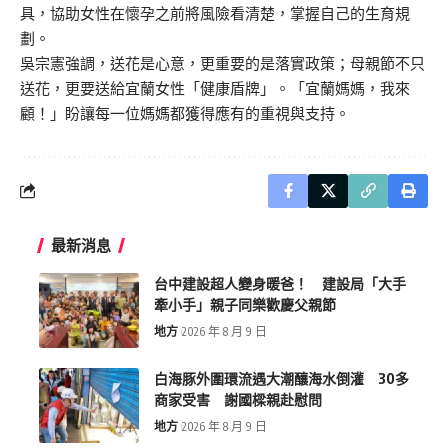
具，協助女性在懷孕之前將風險看清楚，掌握自己的生育規
劃。
吳宗憲強調，送花是心意，更重要的是落實政策；母親節不只
送花，更要送給宜蘭女性「健康盾牌」。「宜蘭媽媽，我來
顧！」盼讓每一位媽媽都獲得應有的重視與支持。
最新消息
台中建設超人變身暖爸！ 建設局「大手
牽小手」親子同樂歡慶父親節
地方
2026 年 8 月 9 日
白海豚外圍環流遇大潮釀海水倒灌 30多
商家受害 謝國樑親赴慰問
地方
2026 年 8 月 9 日