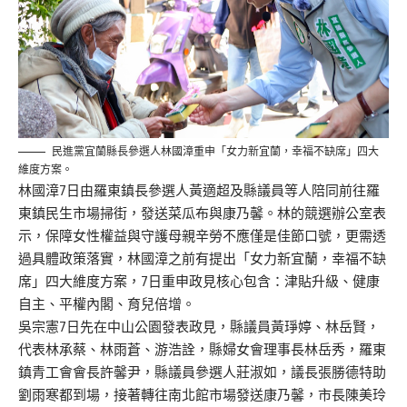
民進黨宜蘭縣長參選人林國漳重申「女力新宜蘭，幸福不缺席」四大
維度方案。
林國漳7日由羅東鎮長參選人黃適超及縣議員等人陪同前往羅
東鎮民生市場掃街，發送菜瓜布與康乃馨。林的競選辦公室表
示，保障女性權益與守護母親辛勞不應僅是佳節口號，更需透
過具體政策落實，林國漳之前有提出「女力新宜蘭，幸福不缺
席」四大維度方案，7日重申政見核心包含：津貼升級、健康
自主、平權內閣、育兒倍增。
吳宗憲7日先在中山公園發表政見，縣議員黃琤婷、林岳賢，
代表林承蔡、林雨蒼、游浩詮，縣婦女會理事長林岳秀，羅東
鎮青工會會長許馨尹，縣議員參選人莊淑如，議長張勝德特助
劉雨寒都到場，接著轉往南北館市場發送康乃馨，市長陳美玲